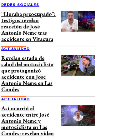
REDES SOCIALES
“Lloraba preocupado”:
testigos revelan
reacción de José
Antonio Neme tras
accidente en Vitacura
ACTUALIDAD
Revelan estado de
salud del motociclista
que protagonizó
accidente con José
Antonio Neme en Las
Condes
ACTUALIDAD
Así ocurrió el
accidente entre José
Antonio Neme y
motociclista en Las
Condes: revelan video