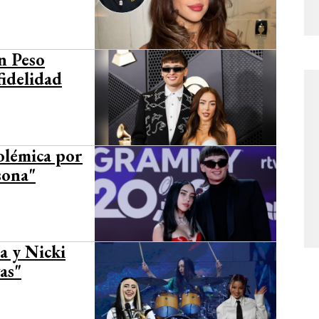
on Peso
fidelidad
olémica por
sona"
a y Nicki
as"