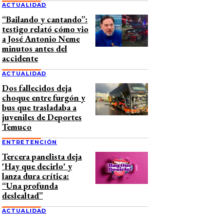
ACTUALIDAD
“Bailando y cantando”:
testigo relató cómo vio
a José Antonio Neme
minutos antes del
accidente
ACTUALIDAD
Dos fallecidos deja
choque entre furgón y
bus que trasladaba a
juveniles de Deportes
Temuco
ENTRETENCIÓN
Tercera panelista deja
'Hay que decirlo' y
lanza dura crítica:
“Una profunda
deslealtad”
ACTUALIDAD