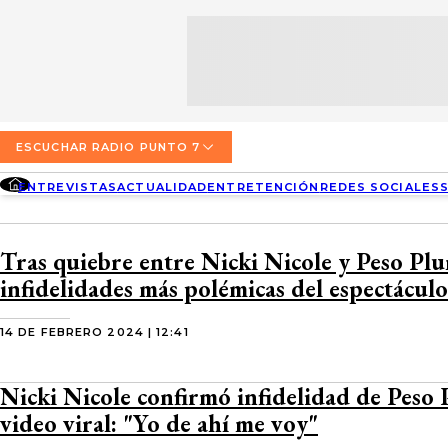
SECCIONES
ESCUCHA RADIO PUNTO 7
ENTREVISTAS
NOSOTROS
VALPARAÍSO
TARIFAS Y POLÍTICAS
QUIÉNES SOMOS
ACTUALIDAD
TARIFAS POLÍTICAS PÁGINA 7
ESCUCHAR RADIO PUNTO 7
CONCEPCIÓN
DIRECCIONES
ENTREVISTAS
ACTUALIDAD
ENTRETENCIÓN
REDES SOCIALES
ENTRETENCIÓN
TARIFAS POLÍTICAS RADIO PUNTO 7
LOS ÁNGELES
BUSCAR
CONTACTO COMERCIAL
REDES SOCIALES
TARIFAS POLÍTICAS RADIO EL CARBÓN
Tras quiebre entre Nicki Nicole y Peso Plu
TEMUCO
infidelidades más polémicas del espectáculo
SOCIEDAD
POLÍTICA DE PRIVACIDAD
VALDIVIA
14 DE FEBRERO 2024 | 12:41
OSORNO
Nicki Nicole confirmó infidelidad de Peso 
PUERTO MONTT
video viral: "Yo de ahí me voy"