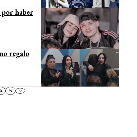
s por haber
no regalo
4
5