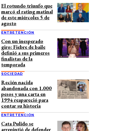
El rotundo triunfo que
marcó el rating matinal
de este miércoles 5 de
agosto
ENTRETENCIÓN
Con un inesperado
giro: Fiebre de baile
definió a sus primeros
finalistas de la
temporada
SOCIEDAD
Recién nacida
abandonada con 1.000
pesos y una carta en
1994 reapareció para
contar su historia
ENTRETENCIÓN
Cata Pulido se
arrepintió de defender