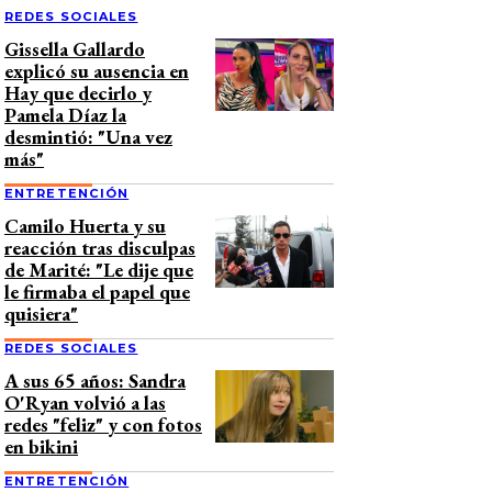
REDES SOCIALES
Gissella Gallardo
explicó su ausencia en
Hay que decirlo y
Pamela Díaz la
desmintió: "Una vez
más"
ENTRETENCIÓN
Camilo Huerta y su
reacción tras disculpas
de Marité: "Le dije que
le firmaba el papel que
quisiera"
REDES SOCIALES
A sus 65 años: Sandra
O'Ryan volvió a las
redes "feliz" y con fotos
en bikini
ENTRETENCIÓN