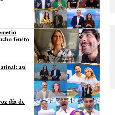
remetió
Mucho Gusto
tinal: así
roz día de