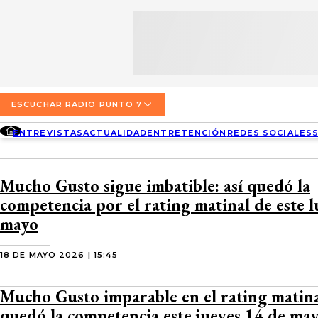
SECCIONES
ESCUCHA RADIO PUNTO 7
ENTREVISTAS
NOSOTROS
VALPARAÍSO
TARIFAS Y POLÍTICAS
QUIÉNES SOMOS
ACTUALIDAD
TARIFAS POLÍTICAS PÁGINA 7
ESCUCHAR RADIO PUNTO 7
CONCEPCIÓN
DIRECCIONES
ENTREVISTAS
ACTUALIDAD
ENTRETENCIÓN
REDES SOCIALES
ENTRETENCIÓN
TARIFAS POLÍTICAS RADIO PUNTO 7
LOS ÁNGELES
BUSCAR
CONTACTO COMERCIAL
REDES SOCIALES
TARIFAS POLÍTICAS RADIO EL CARBÓN
Mucho Gusto sigue imbatible: así quedó la
TEMUCO
competencia por el rating matinal de este 
SOCIEDAD
POLÍTICA DE PRIVACIDAD
VALDIVIA
mayo
OSORNO
18 DE MAYO 2026 | 15:45
PUERTO MONTT
Mucho Gusto imparable en el rating matinal
quedó la competencia este jueves 14 de ma