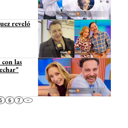
uez reveló
con las
 echar"
5
6
7