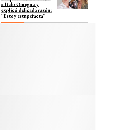
a Ítalo Omegna y
explicó delicada razón:
“Estoy estupefacta”