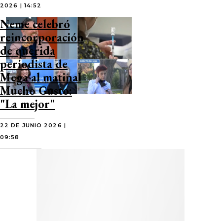
2026 | 14:52
Neme celebró
reincorporación
de querida
periodista de
Mega al matinal
Mucho Gusto:
"La mejor"
22 DE JUNIO 2026 |
09:58