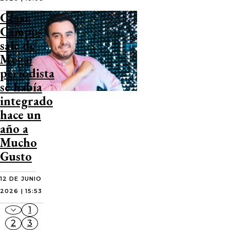
César
Campos
sale de
Mega:
periodista
se había
integrado
hace un
año a
Mucho
Gusto
12 DE JUNIO
2026 | 15:53
1
2
3