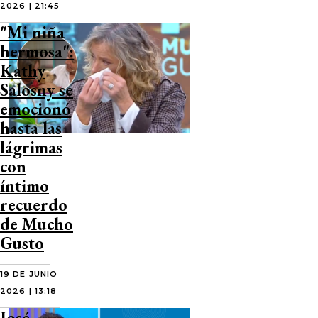
2026 | 21:45
"Mi niña
hermosa":
Kathy
Salosny se
emocionó
hasta las
lágrimas
con
íntimo
recuerdo
de Mucho
Gusto
19 DE JUNIO
2026 | 13:18
José