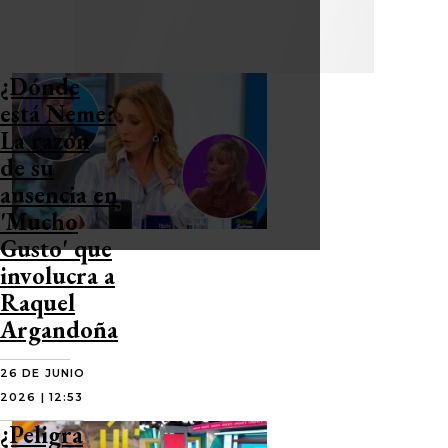
¿Dónde
está Neme?
La razón
de su
ausencia en
'Mucho
Gusto' que
involucra a
Raquel
Argandoña
26 DE JUNIO
2026 | 12:53
¿Peligra