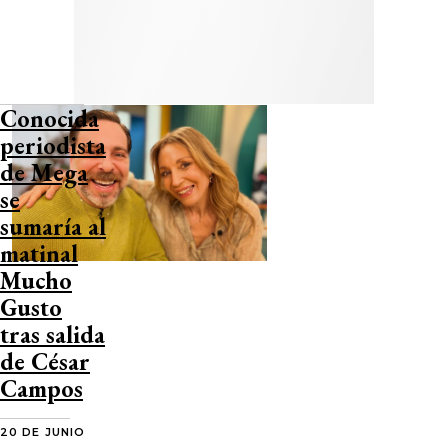
Conocida
periodista
de Mega
se
sumaría al
matinal
Mucho
Gusto
tras salida
de César
Campos
20 DE JUNIO