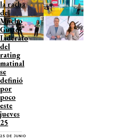
la racha
del
Mucho
Gusto?
Liderato
del
rating
matinal
se
definió
por
poco
este
jueves
25
25 DE JUNIO