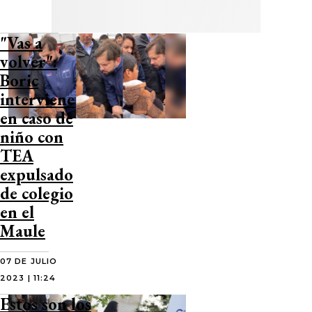
"Vas a
volver":
Boric
interviene
en caso de
niño con
TEA
expulsado
de colegio
en el
Maule
07 DE JULIO
2023 | 11:24
Estos son los