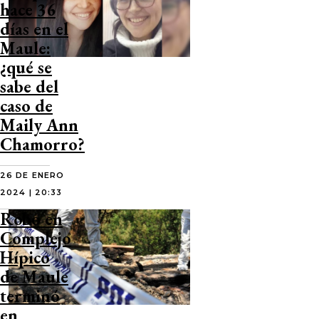
hace 36
días en el
Maule:
¿qué se
sabe del
caso de
Maily Ann
Chamorro?
26 DE ENERO
2024 | 20:33
Robo en
Complejo
Hípico
de Maule
terminó
en