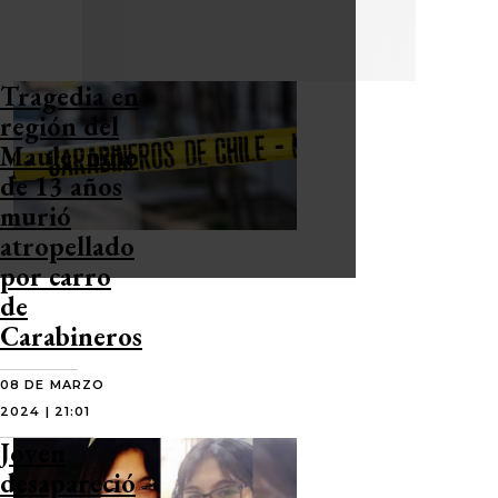
Tragedia en
región del
Maule: niño
de 13 años
murió
atropellado
por carro
de
Carabineros
08 DE MARZO
2024 | 21:01
Joven
desapareció