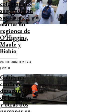
colegios que
suspenderán
sus clases el
martes en
regiones de
O'Higgins,
Maule y
Biobío
26 DE JUNIO 2023
| 22:11
Gobierno
confirma
desaparición
de bombero
y otras dos
personas en