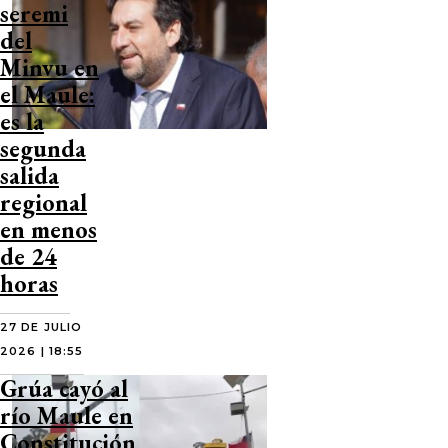
seremi
del
Minvu en
el Maule:
es la
segunda
salida
regional
en menos
de 24
horas
27 DE JULIO
2026 | 18:55
Grúa cayó al
río Maule en
Constitución