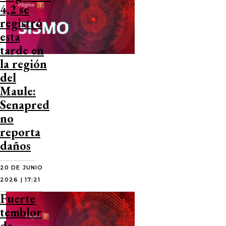
4,2 se
registró
esta
tarde en
la región
del
Maule:
Senapred
no
reporta
daños
20 DE JUNIO
2026 | 17:21
Fuerte
temblor
de