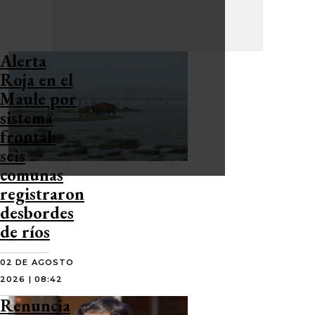
Alerta
Roja en el
Maule por
sistema
frontal:
seis
comunas
registraron
desbordes
de ríos
02 DE AGOSTO
2026 | 08:42
Renuncia