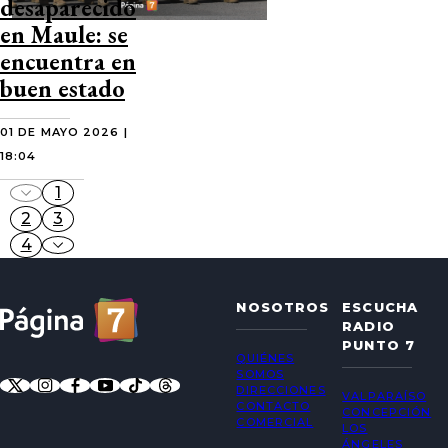
desaparecido
en Maule: se
encuentra en
buen estado
01 DE MAYO 2026 |
18:04
1
2
3
4
NOSOTROS
ESCUCHA
RADIO
PUNTO 7
QUIÉNES
SOMOS
DIRECCIONES
VALPARAÍSO
CONTACTO
CONCEPCIÓN
COMERCIAL
LOS
ÁNGELES