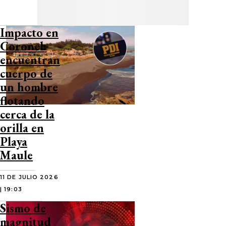
Impacto en
Coronel:
encuentran
cuerpo de
un hombre
flotando
cerca de la
orilla en
Playa
Maule
11 DE JULIO 2026
| 19:03
Sismo de
magnitud