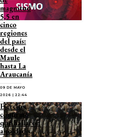
magnitud
5,5 en
cinco
regiones
del país:
desde el
Maule
hasta La
Araucanía
09 DE MAYO
2026 | 22:44
Ejército
confirmó
que hallaron
a soldado