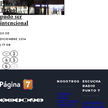
Plaza del
Trébol
pudo ser
intencional
20 DE
DICIEMBRE 2014
| 17:08
3
4
5
6
NOSOTROS
ESCUCHA
RADIO
PUNTO 7
QUIÉNES
SOMOS
DIRECCIONES
VALPARAÍSO
CONTACTO
CONCEPCIÓN