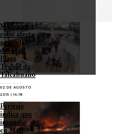
Millonario
robo afecta
a tienda
del Mall
Plaza
Trébol de
Talcahuano
02 DE AGOSTO
2015 | 14:18
Peritaje
indica que
incendio
en Mall