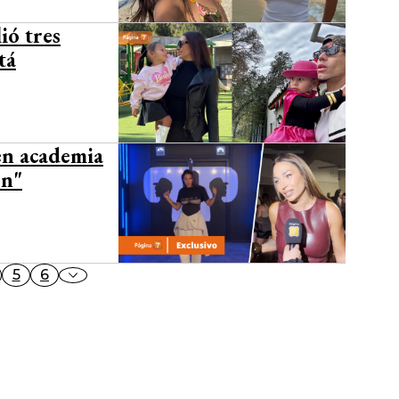
ió tres
tá
 en academia
en"
5
6