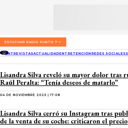
SECCIONES
ESCUCHA RADIO PUNTO 7
ENTREVISTAS
NOSOTROS
VALPARAÍSO
TARIFAS Y POLÍTICAS
QUIÉNES SOMOS
ACTUALIDAD
TARIFAS POLÍTICAS PÁGINA 7
ESCUCHAR RADIO PUNTO 7
CONCEPCIÓN
DIRECCIONES
ENTREVISTAS
ACTUALIDAD
ENTRETENCIÓN
REDES SOCIALES
ENTRETENCIÓN
TARIFAS POLÍTICAS RADIO PUNTO 7
LOS ÁNGELES
BUSCAR
CONTACTO COMERCIAL
REDES SOCIALES
TARIFAS POLÍTICAS RADIO EL CARBÓN
Lisandra Silva reveló su mayor dolor tras 
TEMUCO
Raúl Peralta: “Tenía deseos de matarlo”
SOCIEDAD
POLÍTICA DE PRIVACIDAD
VALDIVIA
04 DE NOVIEMBRE 2025 | 17:08
OSORNO
Lisandra Silva cerró su Instagram tras publ
PUERTO MONTT
de la venta de su coche: criticaron el precio