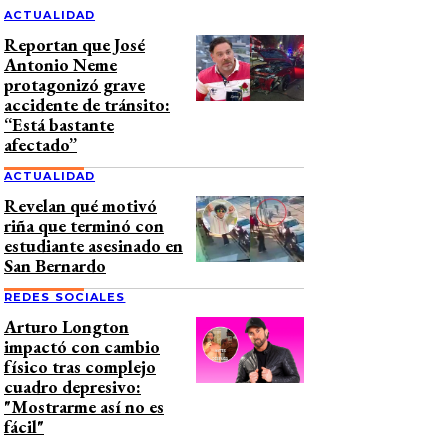
ACTUALIDAD
Reportan que José
Antonio Neme
protagonizó grave
accidente de tránsito:
“Está bastante
afectado”
ACTUALIDAD
Revelan qué motivó
riña que terminó con
estudiante asesinado en
San Bernardo
REDES SOCIALES
Arturo Longton
impactó con cambio
físico tras complejo
cuadro depresivo:
"Mostrarme así no es
fácil"