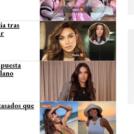
ia tras
ar
upuesta
Plano
casados que