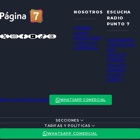
NOSOTROS
ESCUCHA
RADIO
PUNTO 7
QUIÉNES
SOMOS
DIRECCIONES
VALPARAÍSO
CONTACTO
CONCEPCIÓN
COMERCIAL
LOS
ÁNGELES
TEMUCO
VALDIVIA
OSORNO
PUERTO
MONTT
POLÍTICA DE PRIVACIDAD
WHATSAPP COMERCIAL
SECCIONES
ENTREVISTAS
TARIFAS Y POLÍTICAS
ACTUALIDAD
POLÍTICA DE PRIVACIDAD
WHATSAPP COMERCIAL
ENTRETENCIÓN