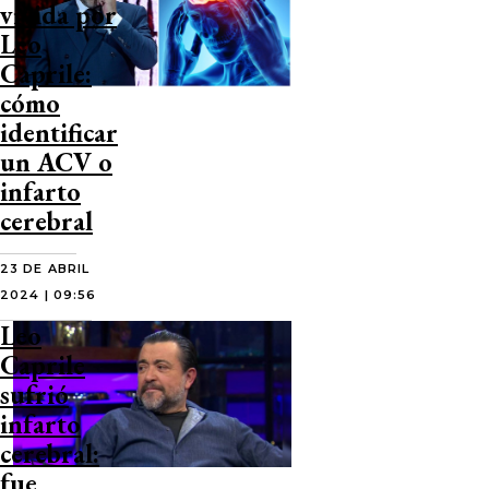
vivida por
Leo
Caprile:
cómo
identificar
un ACV o
infarto
cerebral
23 DE ABRIL
2024 | 09:56
Leo
Caprile
sufrió
infarto
cerebral:
fue