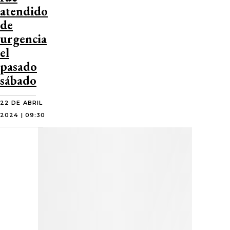
atendido
de
urgencia
el
pasado
sábado
22 DE ABRIL
2024 | 09:30