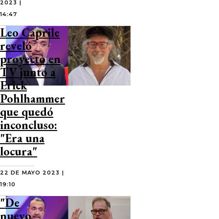
2023 |
14:47
Leo Caprile
reveló
proyecto en
TV junto a
Erick
Pohlhammer
que quedó
inconcluso:
"Era una
locura"
22 DE MAYO 2023 |
19:10
"De
nuevo