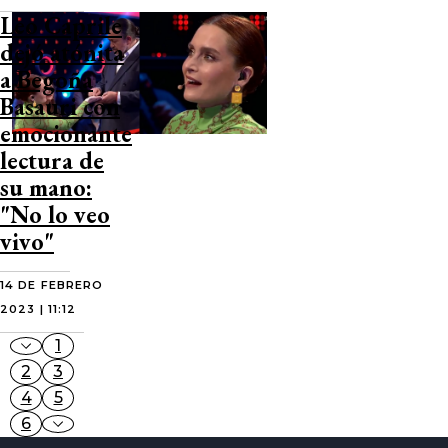
Leo Caprile
dejó atónita
a Begoña
Basauri con
emocionante
lectura de
su mano:
"No lo veo
vivo"
14 DE FEBRERO
2023 | 11:12
1
2
3
4
5
6