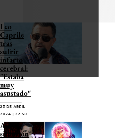
Leo
Caprile
tras
sufrir
infarto
cerebral:
"Estaba
muy
asustado"
23 DE ABRIL
2024 | 22:50
Ante
situación