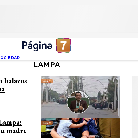
SOCIEDAD
LAMPA
 balazos
pa
 Lampa:
 su madre