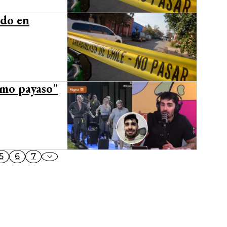
ado en
omo payaso"
5
6
7