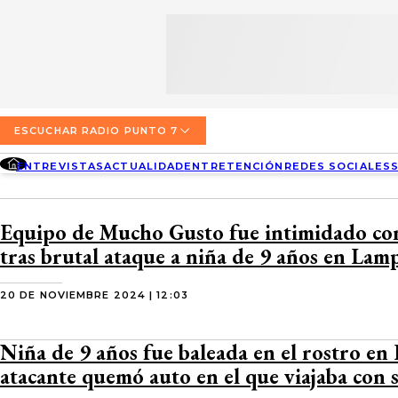
SECCIONES
ESCUCHA RADIO PUNTO 7
ENTREVISTAS
NOSOTROS
VALPARAÍSO
TARIFAS Y POLÍTICAS
QUIÉNES SOMOS
ACTUALIDAD
TARIFAS POLÍTICAS PÁGINA 7
ESCUCHAR RADIO PUNTO 7
CONCEPCIÓN
DIRECCIONES
ENTREVISTAS
ACTUALIDAD
ENTRETENCIÓN
REDES SOCIALES
ENTRETENCIÓN
TARIFAS POLÍTICAS RADIO PUNTO 7
LOS ÁNGELES
BUSCAR
CONTACTO COMERCIAL
REDES SOCIALES
TARIFAS POLÍTICAS RADIO EL CARBÓN
Equipo de Mucho Gusto fue intimidado con
TEMUCO
tras brutal ataque a niña de 9 años en Lam
SOCIEDAD
POLÍTICA DE PRIVACIDAD
VALDIVIA
20 DE NOVIEMBRE 2024 | 12:03
OSORNO
Niña de 9 años fue baleada en el rostro en
PUERTO MONTT
atacante quemó auto en el que viajaba con