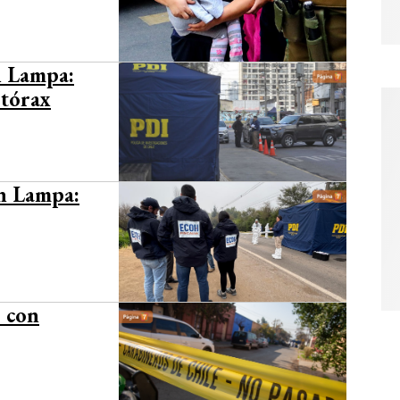
n Lampa:
 tórax
en Lampa:
 con