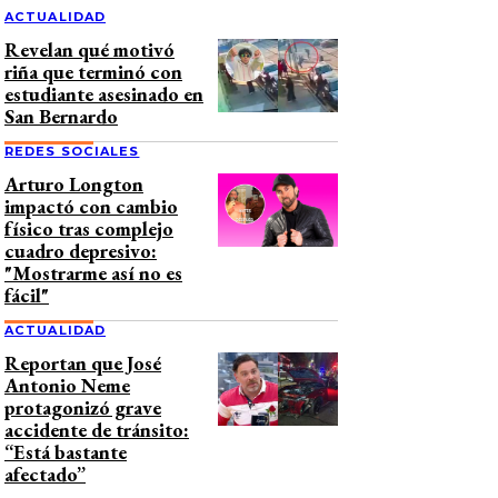
ACTUALIDAD
Revelan qué motivó
riña que terminó con
estudiante asesinado en
San Bernardo
REDES SOCIALES
Arturo Longton
impactó con cambio
físico tras complejo
cuadro depresivo:
"Mostrarme así no es
fácil"
ACTUALIDAD
Reportan que José
Antonio Neme
protagonizó grave
accidente de tránsito:
“Está bastante
afectado”