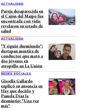
ACTUALIDAD
Pareja desaparecida en
el Cajón del Maipo fue
encontrada con vida:
revelaron su estado de
salud
ACTUALIDAD
"Y siguió durmiendo":
destapan mentira de
conductor que mató a
dos jóvenes en
atropello en La Unión
REDES SOCIALES
Gissella Gallardo
explicó su ausencia en
Hay que decirlo y
Pamela Díaz la
desmintió: "Una vez
más"