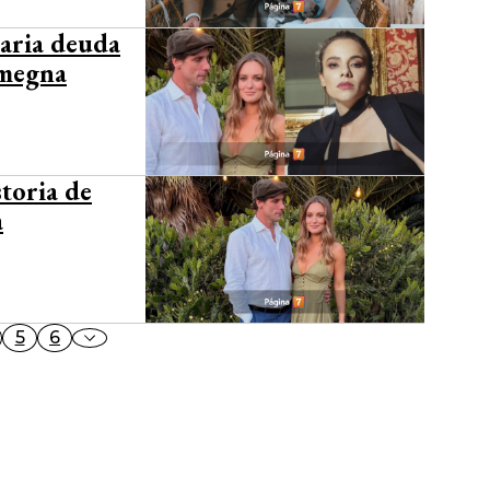
naria deuda
Omegna
storia de
a
5
6