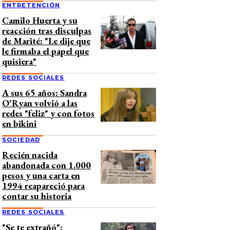
ENTRETENCIÓN
Camilo Huerta y su
reacción tras disculpas
de Marité: "Le dije que
le firmaba el papel que
quisiera"
REDES SOCIALES
A sus 65 años: Sandra
O'Ryan volvió a las
redes "feliz" y con fotos
en bikini
SOCIEDAD
Recién nacida
abandonada con 1.000
pesos y una carta en
1994 reapareció para
contar su historia
REDES SOCIALES
"Se te extrañó":