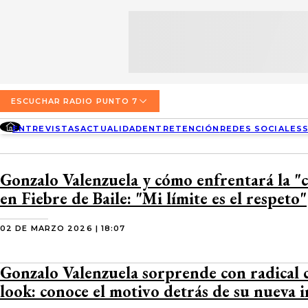
SECCIONES
ESCUCHA RADIO PUNTO 7
ENTREVISTAS
NOSOTROS
VALPARAÍSO
TARIFAS Y POLÍTICAS
QUIÉNES SOMOS
ACTUALIDAD
TARIFAS POLÍTICAS PÁGINA 7
ESCUCHAR RADIO PUNTO 7
CONCEPCIÓN
DIRECCIONES
ENTREVISTAS
ACTUALIDAD
ENTRETENCIÓN
REDES SOCIALES
ENTRETENCIÓN
TARIFAS POLÍTICAS RADIO PUNTO 7
LOS ÁNGELES
BUSCAR
CONTACTO COMERCIAL
REDES SOCIALES
TARIFAS POLÍTICAS RADIO EL CARBÓN
Gonzalo Valenzuela y cómo enfrentará la "
TEMUCO
en Fiebre de Baile: "Mi límite es el respeto"
SOCIEDAD
POLÍTICA DE PRIVACIDAD
VALDIVIA
02 DE MARZO 2026 | 18:07
OSORNO
Gonzalo Valenzuela sorprende con radical 
PUERTO MONTT
look: conoce el motivo detrás de su nueva 