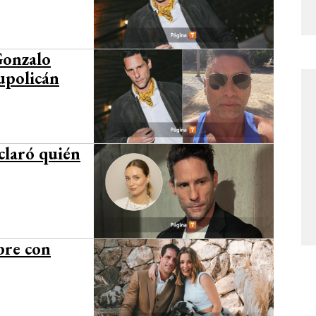
Gonzalo
aupolicán
claró quién
bre con