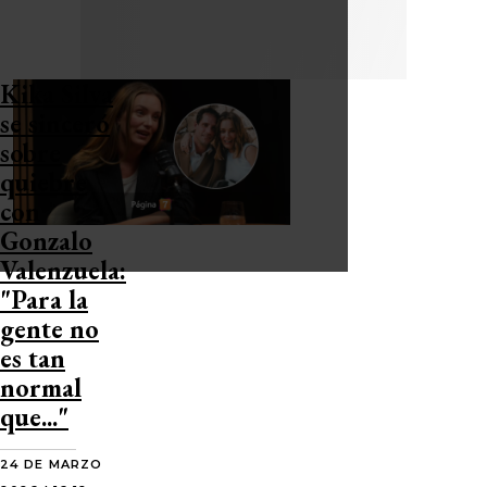
Kika Silva
se sinceró
sobre
quiebre
con
Gonzalo
Valenzuela:
"Para la
gente no
es tan
normal
que..."
24 DE MARZO