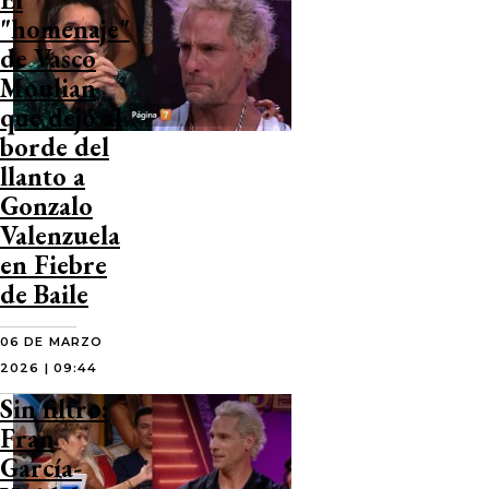
"homenaje"
de Vasco
Moulian
que dejó al
borde del
llanto a
Gonzalo
Valenzuela
en Fiebre
de Baile
06 DE MARZO
2026 | 09:44
Sin filtro:
Fran
García-