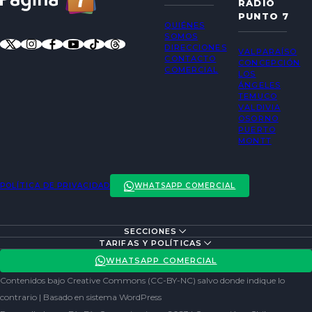
RADIO
PUNTO 7
QUIÉNES
SOMOS
DIRECCIONES
VALPARAÍSO
CONTACTO
CONCEPCIÓN
COMERCIAL
LOS
ÁNGELES
TEMUCO
VALDIVIA
OSORNO
PUERTO
MONTT
POLÍTICA DE PRIVACIDAD
WHATSAPP COMERCIAL
SECCIONES
ENTREVISTAS
TARIFAS Y POLÍTICAS
ACTUALIDAD
POLÍTICA DE PRIVACIDAD
WHATSAPP COMERCIAL
ENTRETENCIÓN
REDES SOCIALES
Contenidos bajo Creative Commons (CC-BY-NC) salvo donde indique lo
SOCIEDAD
contrario | Basado en sistema WordPress