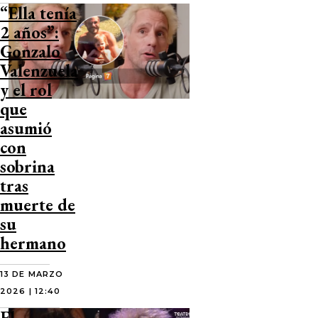
“Ella tenía
2 años”:
Gonzalo
Valenzuela
y el rol
que
asumió
con
sobrina
tras
muerte de
su
hermano
13 DE MARZO
2026 | 12:40
El