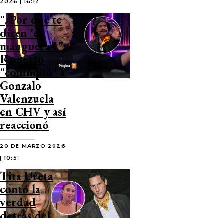
2026 | 16:12
"¿Por qué te
dicen 'el
manguera'?":
Ruperto
"columpió" a
Gonzalo
Valenzuela
en CHV y así
reaccionó
20 DE MARZO 2026
| 10:51
Tita Ureta
contó la
verdad
detrás del