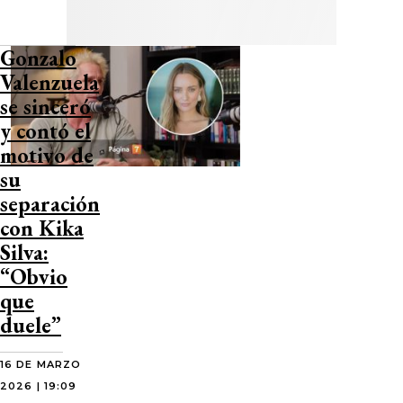
Gonzalo
Valenzuela
se sinceró
y contó el
motivo de
su
separación
con Kika
Silva:
“Obvio
que
duele”
16 DE MARZO
2026 | 19:09