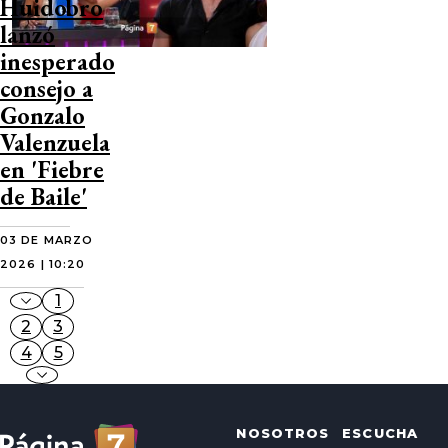
Huidobro
lanzó
inesperado
consejo a
Gonzalo
Valenzuela
en 'Fiebre
de Baile'
03 DE MARZO
2026 | 10:20
1
2
3
4
5
NOSOTROS
ESCUCHA