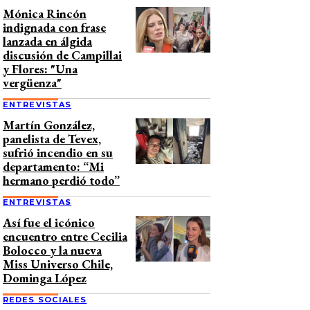
Mónica Rincón
indignada con frase
lanzada en álgida
discusión de Campillai
y Flores: "Una
vergüenza"
ENTREVISTAS
Martín González,
panelista de Tevex,
sufrió incendio en su
departamento: “Mi
hermano perdió todo”
ENTREVISTAS
Así fue el icónico
encuentro entre Cecilia
Bolocco y la nueva
Miss Universo Chile,
Dominga López
REDES SOCIALES