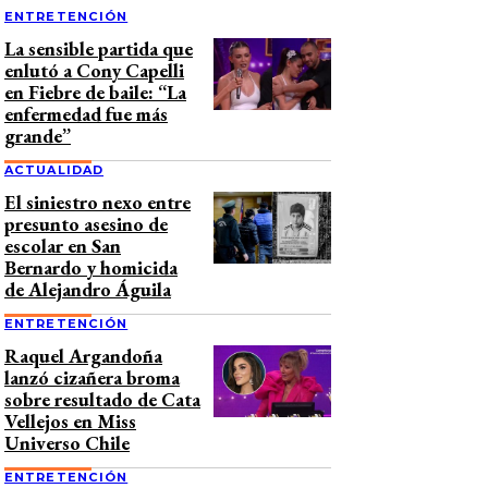
ENTRETENCIÓN
La sensible partida que
enlutó a Cony Capelli
en Fiebre de baile: “La
enfermedad fue más
grande”
ACTUALIDAD
El siniestro nexo entre
presunto asesino de
escolar en San
Bernardo y homicida
de Alejandro Águila
ENTRETENCIÓN
Raquel Argandoña
lanzó cizañera broma
sobre resultado de Cata
Vellejos en Miss
Universo Chile
ENTRETENCIÓN