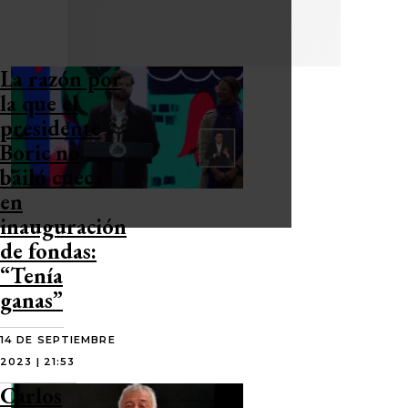
La razón por
la que el
presidente
Boric no
bailó cueca
en
inauguración
de fondas:
“Tenía
ganas”
14 DE SEPTIEMBRE
2023 | 21:53
Carlos