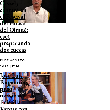
Caszely
cantará en
el Festival
del Huaso
del Olmué:
está
preparando
dos cuecas
12 DE AGOSTO
2023 | 17:16
José Luis
Repenning
puso
nerviosa a
Priscilla
Vargas con