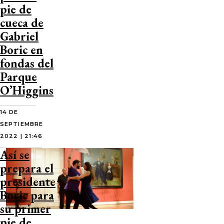
pie de
cueca de
Gabriel
Boric en
fondas del
Parque
O’Higgins
14 DE
SEPTIEMBRE
2022 | 21:46
Así se
prepara el
presidente
Boric para
su primer
pie de