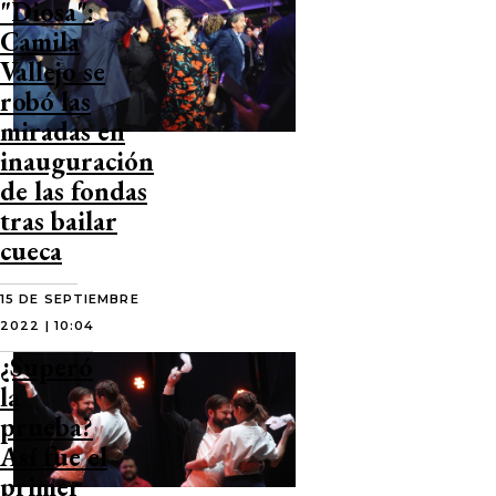
"Diosa":
Camila
Vallejo se
robó las
miradas en
inauguración
de las fondas
tras bailar
cueca
15 DE SEPTIEMBRE
2022 | 10:04
¿Superó
la
prueba?
Así fue el
primer