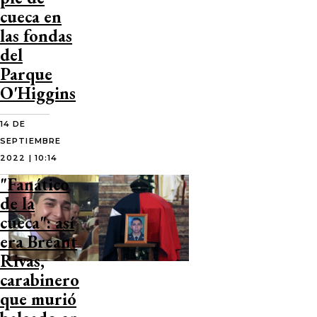
cueca en
las fondas
del
Parque
O'Higgins
14 DE
SEPTIEMBRE
2022 | 10:14
"Fanático
de la
cueca": así
era Breant
Rivas,
carabinero
que murió