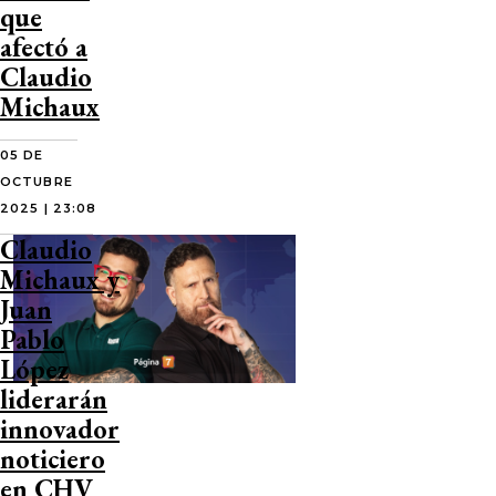
que
afectó a
Claudio
Michaux
05 DE
OCTUBRE
2025 | 23:08
Claudio
Michaux y
Juan
Pablo
López
liderarán
innovador
noticiero
en CHV