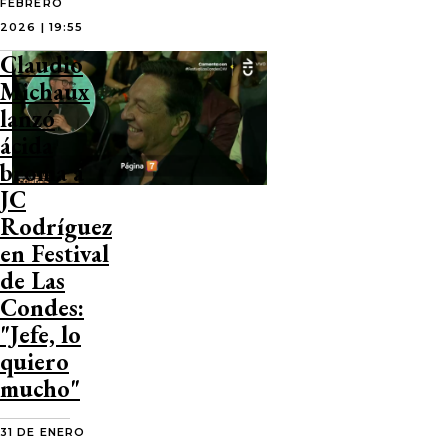
FEBRERO
2026 | 19:55
Claudio
Michaux
lanzó
ácida
broma a
JC
Rodríguez
en Festival
de Las
Condes:
"Jefe, lo
quiero
mucho"
31 DE ENERO