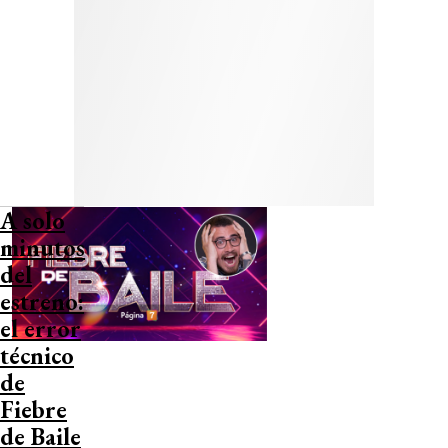
A solo
minutos
del
estreno:
el error
técnico
de
Fiebre
de Baile