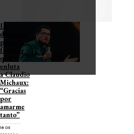
La
dolorosa
pérdida
familiar
que
enluta
a Claudio
Michaux:
“Gracias
por
amarme
tanto”
18 DE