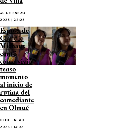
de Viña
30 DE ENERO
2025 | 22:25
Esposa de
Claudio
Michaux
contó
cómo vivió
tenso
momento
al inicio de
rutina del
comediante
en Olmué
18 DE ENERO
2025 | 13:02