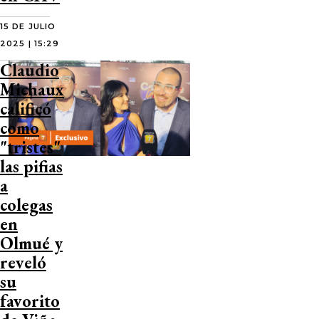
15 DE JULIO
2025 | 15:29
Claudio
Michaux
calificó
como
"tristes"
las pifias
a
colegas
en
Olmué y
reveló
su
favorito