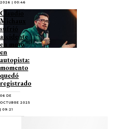
2026 | 00:46
Claudio
Michaux
sufrió
accidente
en moto
en
autopista:
momento
quedó
registrado
06 DE
OCTUBRE 2025
| 09:21