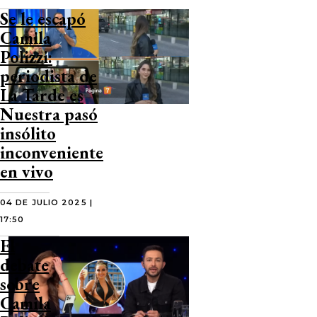
Se le escapó
Camila
Polizzi:
periodista de
La Tarde es
Nuestra pasó
insólito
inconveniente
en vivo
04 DE JULIO 2025 |
17:50
El
debate
sobre
Camila