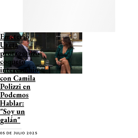
Emeterio
Ureta
protagonizó
coqueto
intercambio
con Camila
Polizzi en
Podemos
Hablar:
"Soy un
galán"
05 DE JULIO 2025