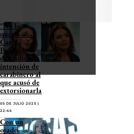
"No lo
quería...":
Camila
Polizzi
defendió
intención de
carabinero al
que acusó de
extorsionarla
05 DE JULIO 2025 |
22:44
Con un
osado