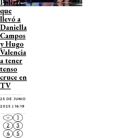
Polizzi
que
llevó a
Daniella
Campos
y Hugo
Valencia
a tener
tenso
cruce en
TV
25 DE JUNIO
2025 | 16:19
1
2
3
4
5