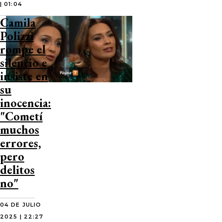
| 01:04
Camila
Polizzi
rompe el
silencio e
insiste en
su
inocencia:
"Cometí
muchos
errores,
pero
delitos
no"
04 DE JULIO
2025 | 22:27