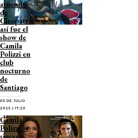
atuendo
de
Cleopatra:
así fue el
show de
Camila
Polizzi en
club
nocturno
de
Santiago
05 DE JULIO
2025 | 17:20
Camila
Polizzi se
sinceró