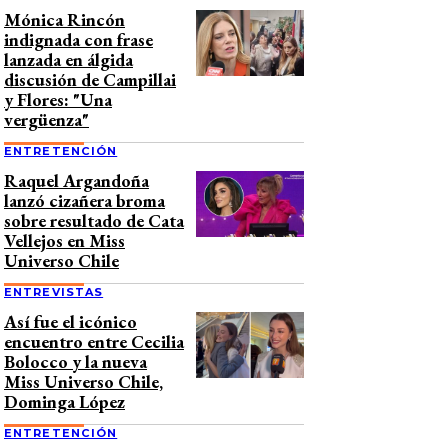
Mónica Rincón
indignada con frase
lanzada en álgida
discusión de Campillai
y Flores: "Una
vergüenza"
ENTRETENCIÓN
Raquel Argandoña
lanzó cizañera broma
sobre resultado de Cata
Vellejos en Miss
Universo Chile
ENTREVISTAS
Así fue el icónico
encuentro entre Cecilia
Bolocco y la nueva
Miss Universo Chile,
Dominga López
ENTRETENCIÓN