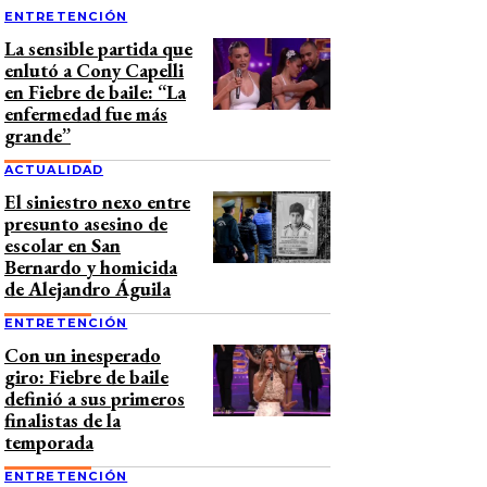
ENTRETENCIÓN
La sensible partida que
enlutó a Cony Capelli
en Fiebre de baile: “La
enfermedad fue más
grande”
ACTUALIDAD
El siniestro nexo entre
presunto asesino de
escolar en San
Bernardo y homicida
de Alejandro Águila
ENTRETENCIÓN
Con un inesperado
giro: Fiebre de baile
definió a sus primeros
finalistas de la
temporada
ENTRETENCIÓN