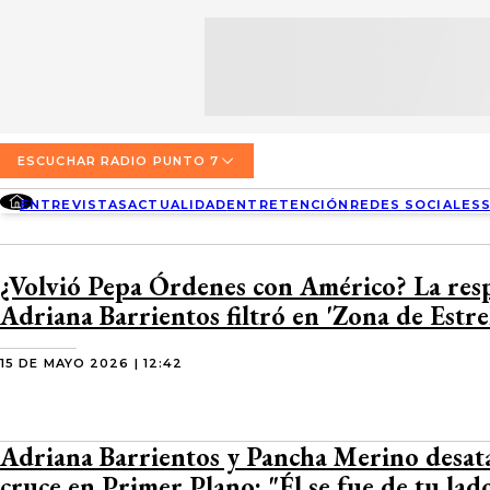
SECCIONES
ESCUCHA RADIO PUNTO 7
ENTREVISTAS
NOSOTROS
VALPARAÍSO
TARIFAS Y POLÍTICAS
QUIÉNES SOMOS
ACTUALIDAD
TARIFAS POLÍTICAS PÁGINA 7
ESCUCHAR RADIO PUNTO 7
CONCEPCIÓN
DIRECCIONES
ENTREVISTAS
ACTUALIDAD
ENTRETENCIÓN
REDES SOCIALES
ENTRETENCIÓN
TARIFAS POLÍTICAS RADIO PUNTO 7
LOS ÁNGELES
BUSCAR
CONTACTO COMERCIAL
REDES SOCIALES
TARIFAS POLÍTICAS RADIO EL CARBÓN
¿Volvió Pepa Órdenes con Américo? La res
TEMUCO
Adriana Barrientos filtró en 'Zona de Estrel
SOCIEDAD
POLÍTICA DE PRIVACIDAD
VALDIVIA
15 DE MAYO 2026 | 12:42
OSORNO
PUERTO MONTT
Adriana Barrientos y Pancha Merino desat
cruce en Primer Plano: "Él se fue de tu lad