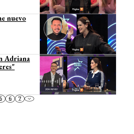
ene nuevo
n Adriana
eres"
5
6
7