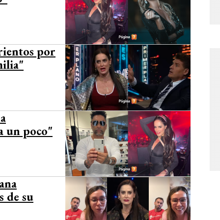
rientos por
ilia"
na
sa un poco"
iana
s de su