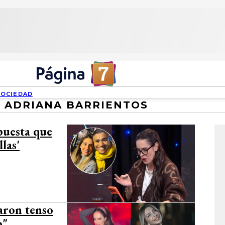
SOCIEDAD
ADRIANA BARRIENTOS
puesta que
las'
aron tenso
o"