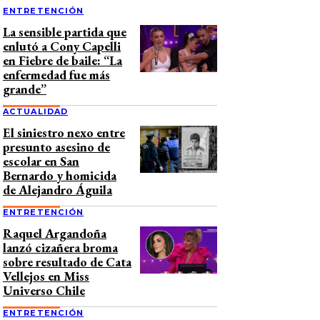
ENTRETENCIÓN
La sensible partida que
enlutó a Cony Capelli
en Fiebre de baile: “La
enfermedad fue más
grande”
ACTUALIDAD
El siniestro nexo entre
presunto asesino de
escolar en San
Bernardo y homicida
de Alejandro Águila
ENTRETENCIÓN
Raquel Argandoña
lanzó cizañera broma
sobre resultado de Cata
Vellejos en Miss
Universo Chile
ENTRETENCIÓN