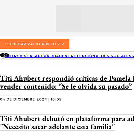
SECCIONES
ESCUCHA RADIO PUNTO 7
ENTREVISTAS
NOSOTROS
VALPARAÍSO
TARIFAS Y POLÍTICAS
QUIÉNES SOMOS
ACTUALIDAD
TARIFAS POLÍTICAS PÁGINA 7
ESCUCHAR RADIO PUNTO 7
CONCEPCIÓN
DIRECCIONES
ENTREVISTAS
ACTUALIDAD
ENTRETENCIÓN
REDES SOCIALES
ENTRETENCIÓN
TARIFAS POLÍTICAS RADIO PUNTO 7
LOS ÁNGELES
BUSCAR
CONTACTO COMERCIAL
REDES SOCIALES
TARIFAS POLÍTICAS RADIO EL CARBÓN
Titi Ahubert respondió críticas de Pamela
TEMUCO
vender contenido: “Se le olvida su pasado”
SOCIEDAD
POLÍTICA DE PRIVACIDAD
VALDIVIA
04 DE DICIEMBRE 2024 | 10:05
OSORNO
Titi Ahubert debutó en plataforma para ad
PUERTO MONTT
"Necesito sacar adelante esta familia"