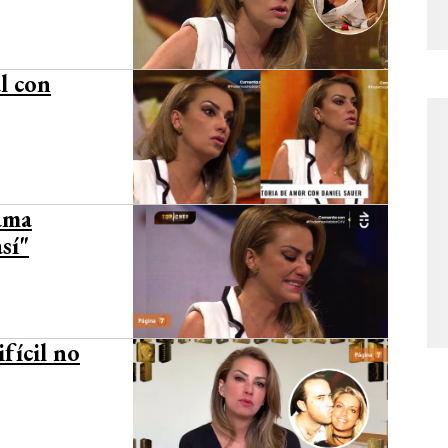
l con
ama
sí"
fícil no