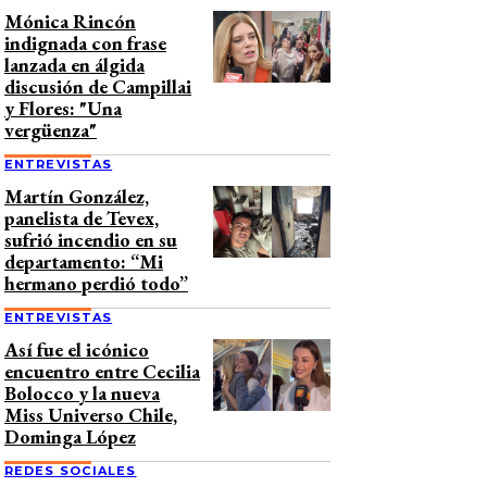
Mónica Rincón
indignada con frase
lanzada en álgida
discusión de Campillai
y Flores: "Una
vergüenza"
ENTREVISTAS
Martín González,
panelista de Tevex,
sufrió incendio en su
departamento: “Mi
hermano perdió todo”
ENTREVISTAS
Así fue el icónico
encuentro entre Cecilia
Bolocco y la nueva
Miss Universo Chile,
Dominga López
REDES SOCIALES