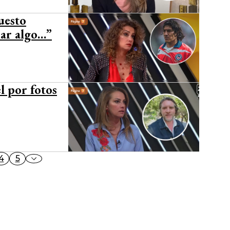
uesto
rar algo…”
l por fotos
4
5