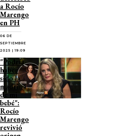
a Rocío
Marengo
en PH
06 DE
SEPTIEMBRE
2025 | 19:09
"Podría
haber
sido la
madrina
de mi
bebé":
Rocío
Marengo
revivió
origen