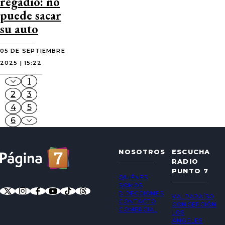
regadío: no
puede sacar
su auto
05 DE SEPTIEMBRE
2025 | 15:22
1
2
3
4
5
6
NOSOTROS
ESCUCHA
RADIO
PUNTO 7
QUIÉNES
SOMOS
DIRECCIONES
VALPARAÍSO
CONTACTO
CONCEPCIÓN
COMERCIAL
LOS
ÁNGELES