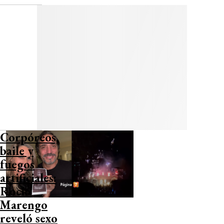
Corpóreos,
baile y
fuegos
artificiales:
Rocío
Marengo
reveló sexo