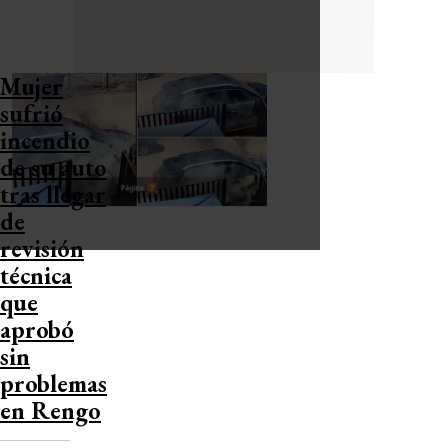
Mujer
sufrió
incendio
de su auto
tras llegar
de
revisión
técnica
que
aprobó
sin
problemas
en Rengo