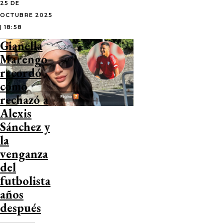
25 DE
OCTUBRE 2025
| 18:58
Gianella
Marengo
recordó
cómo
rechazó a
Alexis
Sánchez y
la
venganza
del
futbolista
años
después