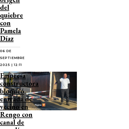
del
quiebre
con
Pamela
Díaz
06 DE
SEPTIEMBRE
2025 | 12:11
Empresa
constructora
bloqueó
entrada de
vecino en
Rengo con
canal de