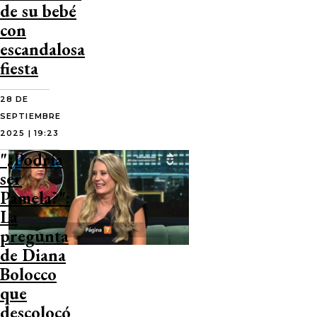
de su bebé
con
escandalosa
fiesta
28 DE
SEPTIEMBRE
2025 | 19:23
"¿Podría
ser
Pamela?":
La
pregunta
de Diana
Bolocco
que
descolocó