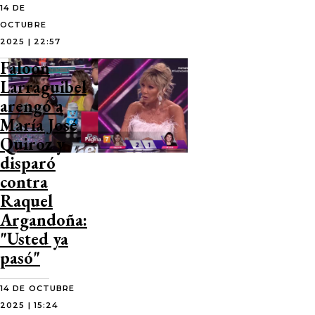
14 DE
OCTUBRE
2025 | 22:57
Faloon
Larraguibel
arengó a
María José
Quiroz y
disparó
contra
Raquel
Argandoña:
"Usted ya
pasó"
14 DE OCTUBRE
2025 | 15:24