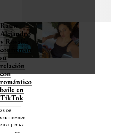
Rauw
Alejandro
y Rosalía
confirman
su
relación
con
romántico
baile en
TikTok
25 DE
SEPTIEMBRE
2021 | 19:42