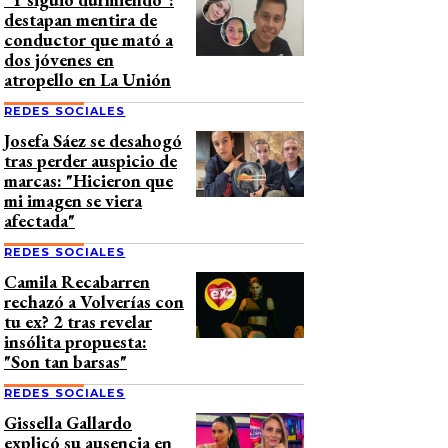
destapan mentira de
conductor que mató a
dos jóvenes en
atropello en La Unión
REDES SOCIALES
Josefa Sáez se desahogó
tras perder auspicio de
marcas: "Hicieron que
mi imagen se viera
afectada"
REDES SOCIALES
Camila Recabarren
rechazó a Volverías con
tu ex? 2 tras revelar
insólita propuesta:
"Son tan barsas"
REDES SOCIALES
Gissella Gallardo
explicó su ausencia en