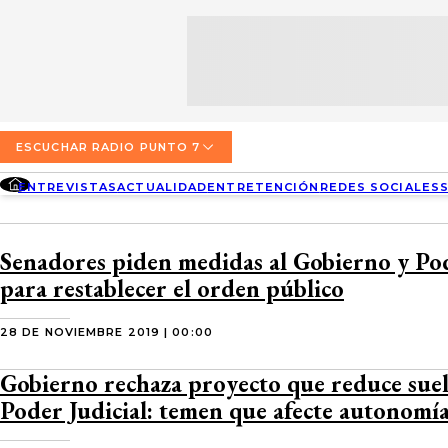
SECCIONES
ESCUCHA RADIO PUNTO 7
ENTREVISTAS
NOSOTROS
VALPARAÍSO
TARIFAS Y POLÍTICAS
QUIÉNES SOMOS
ACTUALIDAD
TARIFAS POLÍTICAS PÁGINA 7
ESCUCHAR RADIO PUNTO 7
CONCEPCIÓN
DIRECCIONES
ENTREVISTAS
ACTUALIDAD
ENTRETENCIÓN
REDES SOCIALES
ENTRETENCIÓN
TARIFAS POLÍTICAS RADIO PUNTO 7
LOS ÁNGELES
BUSCAR
CONTACTO COMERCIAL
REDES SOCIALES
TARIFAS POLÍTICAS RADIO EL CARBÓN
Senadores piden medidas al Gobierno y Pod
TEMUCO
para restablecer el orden público
SOCIEDAD
POLÍTICA DE PRIVACIDAD
VALDIVIA
28 DE NOVIEMBRE 2019 | 00:00
OSORNO
Gobierno rechaza proyecto que reduce sue
PUERTO MONTT
Poder Judicial: temen que afecte autonomía