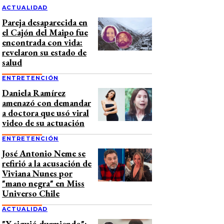
ACTUALIDAD
Pareja desaparecida en
el Cajón del Maipo fue
encontrada con vida:
revelaron su estado de
salud
ENTRETENCIÓN
Daniela Ramírez
amenazó con demandar
a doctora que usó viral
video de su actuación
ENTRETENCIÓN
José Antonio Neme se
refirió a la acusación de
Viviana Nunes por
"mano negra" en Miss
Universo Chile
ACTUALIDAD
"Y siguió durmiendo":