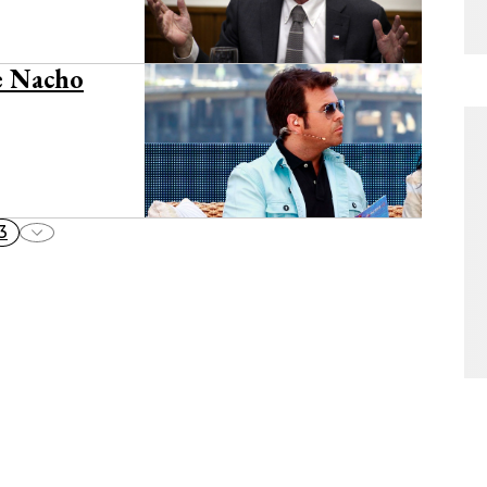
e Nacho
3