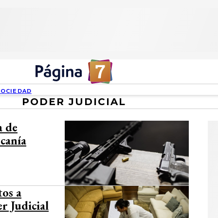
SOCIEDAD
PODER JUDICIAL
a de
ncanía
tos a
r Judicial