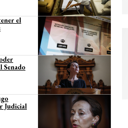
tener el
s
Poder
al Senado
ugo
r Judicial