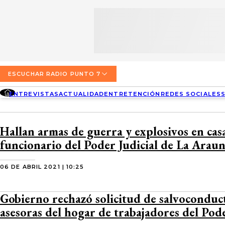
SECCIONES
ESCUCHA RADIO PUNTO 7
ENTREVISTAS
NOSOTROS
VALPARAÍSO
TARIFAS Y POLÍTICAS
QUIÉNES SOMOS
ACTUALIDAD
TARIFAS POLÍTICAS PÁGINA 7
ESCUCHAR RADIO PUNTO 7
CONCEPCIÓN
DIRECCIONES
ENTREVISTAS
ACTUALIDAD
ENTRETENCIÓN
REDES SOCIALES
ENTRETENCIÓN
TARIFAS POLÍTICAS RADIO PUNTO 7
LOS ÁNGELES
BUSCAR
CONTACTO COMERCIAL
REDES SOCIALES
TARIFAS POLÍTICAS RADIO EL CARBÓN
Hallan armas de guerra y explosivos en cas
TEMUCO
funcionario del Poder Judicial de La Arau
SOCIEDAD
POLÍTICA DE PRIVACIDAD
VALDIVIA
06 DE ABRIL 2021 | 10:25
OSORNO
Gobierno rechazó solicitud de salvoconduc
PUERTO MONTT
asesoras del hogar de trabajadores del Pode