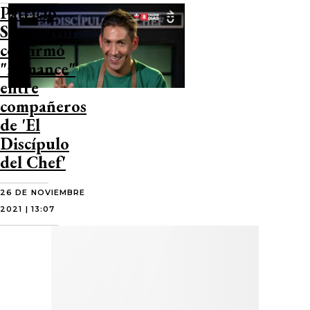
Patricio
Sotomayor
confirmó
"romance"
entre
compañeros
de 'El
Discípulo
del Chef'
26 DE NOVIEMBRE
2021 | 13:07