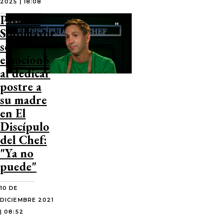
2025 | 18:08
Patricio
Sotomayor
se
emocionó
al dedicar
postre a
su madre
en El
Discípulo
del Chef:
"Ya no
puede"
10 DE
DICIEMBRE 2021
| 08:52