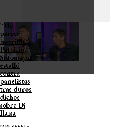
“Me
parece
horrible”:
Patricio
Sotomayor
estalló
contra
panelistas
tras duros
dichos
sobre Dj
Ilaisa
19 DE AGOSTO