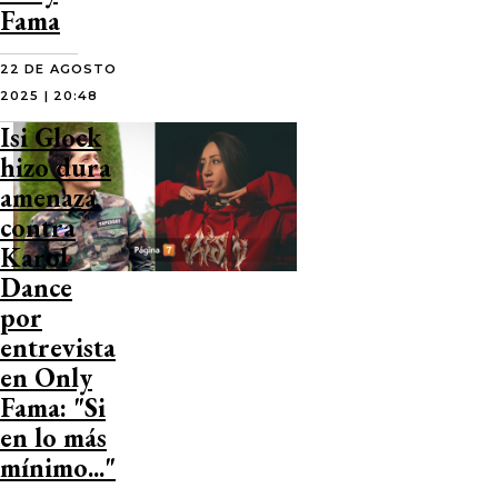
Fama
22 DE AGOSTO
2025 | 20:48
Isi Glock
hizo dura
amenaza
contra
Karol
Dance
por
entrevista
en Only
Fama: "Si
en lo más
mínimo..."