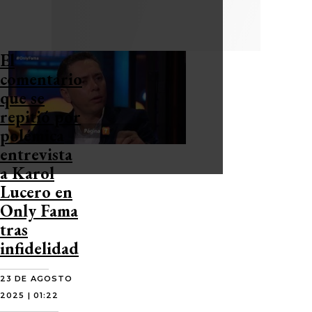
El
comentario
que se
repitió por
polémica
entrevista
a Karol
Lucero en
Only Fama
tras
infidelidad
23 DE AGOSTO
2025 | 01:22