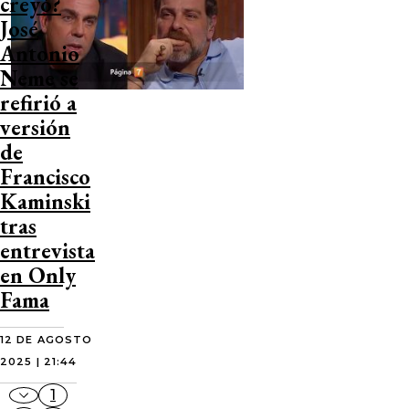
creyó?
José
Antonio
Neme se
refirió a
versión
de
Francisco
Kaminski
tras
entrevista
en Only
Fama
12 DE AGOSTO
2025 | 21:44
1