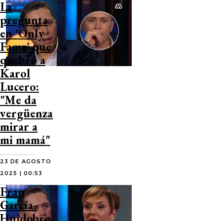
La
pregunta
en 'Only
Fama' que
quebró a
Karol
Lucero:
"Me da
vergüenza
mirar a
mi mamá"
23 DE AGOSTO
2025 | 00:53
Fran
García-
Huidobro