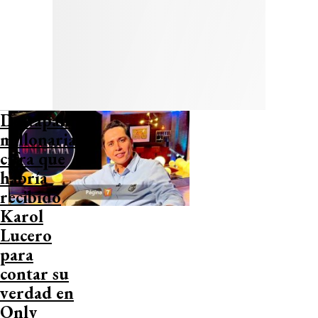
Destapan
millonaria
cifra que
habría
recibido
Karol
Lucero
para
contar su
verdad en
Only