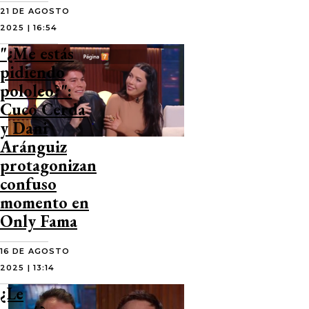
21 DE AGOSTO
2025 | 16:54
"¿Me estás
pidiendo
pololeo?":
Cuco Cerda
y Dani
Aránguiz
protagonizan
confuso
momento en
Only Fama
16 DE AGOSTO
2025 | 13:14
¿Le