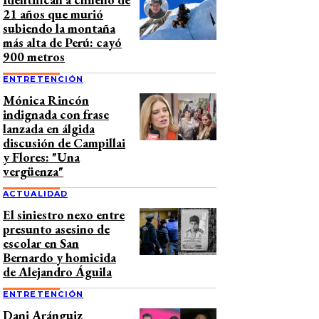
21 años que murió
subiendo la montaña
más alta de Perú: cayó
900 metros
ENTRETENCIÓN
Mónica Rincón
indignada con frase
lanzada en álgida
discusión de Campillai
y Flores: "Una
vergüenza"
ACTUALIDAD
El siniestro nexo entre
presunto asesino de
escolar en San
Bernardo y homicida
de Alejandro Águila
ENTRETENCIÓN
Dani Aránguiz