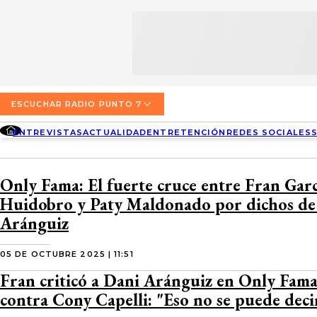
SECCIONES
ESCUCHA RADIO PUNTO 7
ENTREVISTAS
NOSOTROS
VALPARAÍSO
TARIFAS Y POLÍTICAS
QUIÉNES SOMOS
ACTUALIDAD
TARIFAS POLÍTICAS PÁGINA 7
ESCUCHAR RADIO PUNTO 7
CONCEPCIÓN
DIRECCIONES
ENTREVISTAS
ACTUALIDAD
ENTRETENCIÓN
REDES SOCIALES
ENTRETENCIÓN
TARIFAS POLÍTICAS RADIO PUNTO 7
LOS ÁNGELES
BUSCAR
CONTACTO COMERCIAL
REDES SOCIALES
TARIFAS POLÍTICAS RADIO EL CARBÓN
Only Fama: El fuerte cruce entre Fran Garc
TEMUCO
Huidobro y Paty Maldonado por dichos de
SOCIEDAD
POLÍTICA DE PRIVACIDAD
VALDIVIA
Aránguiz
OSORNO
05 DE OCTUBRE 2025 | 11:51
Fran criticó a Dani Aránguiz en Only Fama
PUERTO MONTT
contra Cony Capelli: "Eso no se puede deci