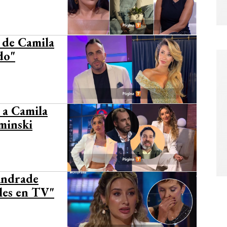
a de Camila
do"
a a Camila
minski
Andrade
les en TV"