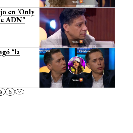
jo en 'Only
 de ADN"
agó "la
4
5