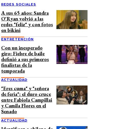
REDES SOCIALES
A sus 65 años: Sandra
O'Ryan volvió a las
redes "feliz" y con fotos
en bikini
ENTRETENCIÓN
Con un inesperado
giro: Fiebre de baile
definió a sus primeros
finalistas de la
temporada
ACTUALIDAD
"Eres cuma" y "señora
de feria": el duro cruce
entre Fabiola Campillai
y Camila Flores en el
Senado
ACTUALIDAD
Identifican a chileno de