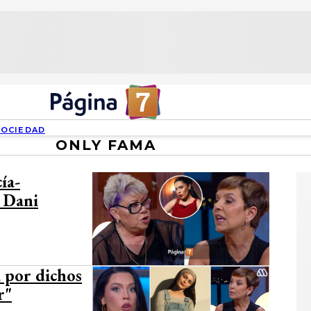
SOCIEDAD
ONLY FAMA
ía-
 Dani
 por dichos
r"