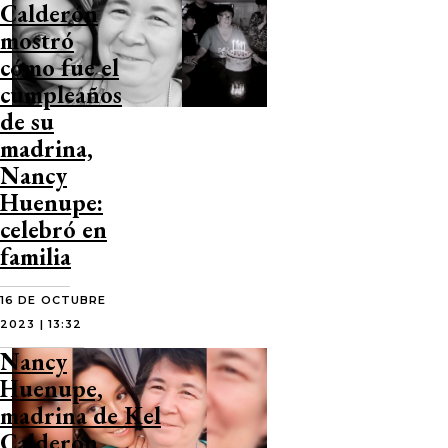
Calderón
mostró
cómo fue el
cumpleaños
de su
madrina,
Nancy
Huenupe:
celebró en
familia
16 DE OCTUBRE
2023 | 13:32
Nancy
Huenupe,
madrina de Kel
Calderón,