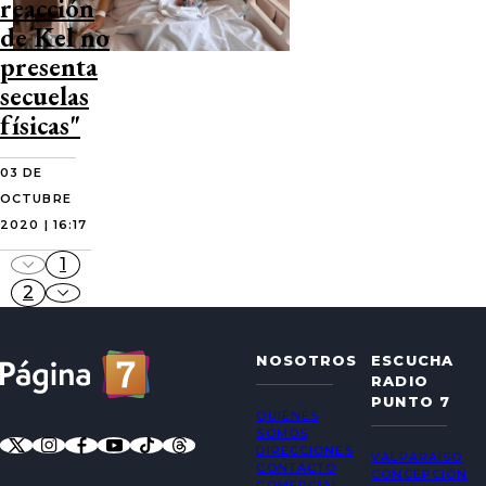
reacción
de Kel no
presenta
secuelas
físicas"
03 DE
OCTUBRE
2020 | 16:17
1
2
NOSOTROS
ESCUCHA
RADIO
PUNTO 7
QUIÉNES
SOMOS
DIRECCIONES
VALPARAÍSO
CONTACTO
CONCEPCIÓN
COMERCIAL