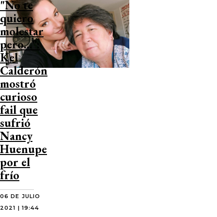
"No te
quiero
molestar
pero…":
Kel
Calderón
mostró
curioso
fail que
sufrió
Nancy
Huenupe
por el
frío
06 DE JULIO
2021 | 19:44