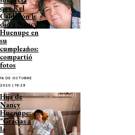
que Kel
Calderón le
dio a Nancy
Huenupe en
su
cumpleaños:
compartió
fotos
16 DE OCTUBRE
2020 | 19:29
Hija de
Nancy
Huenupe:
"Gracias a
la