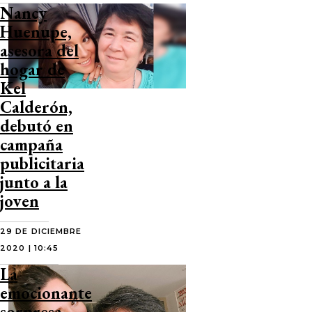
Nancy
Huenupe,
asesora del
hogar de
Kel
Calderón,
debutó en
campaña
publicitaria
junto a la
joven
29 DE DICIEMBRE
2020 | 10:45
La
emocionante
sorpresa