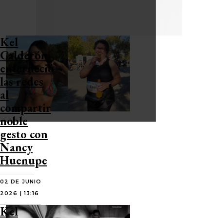
Kel
Calderón
enterneció
las redes
al
compartir
noble
gesto con
Nancy
Huenupe
02 DE JUNIO
2026 | 13:16
Kel