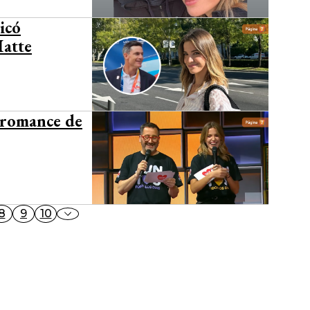
icó
Matte
 romance de
8
9
10