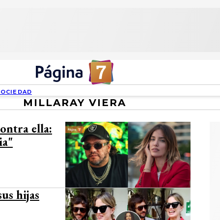
SOCIEDAD
MILLARAY VIERA
ntra ella:
ia"
us hijas