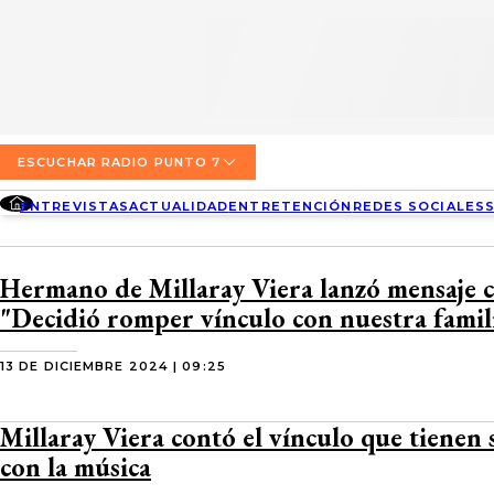
SECCIONES
ESCUCHA RADIO PUNTO 7
ENTREVISTAS
NOSOTROS
VALPARAÍSO
TARIFAS Y POLÍTICAS
QUIÉNES SOMOS
ACTUALIDAD
TARIFAS POLÍTICAS PÁGINA 7
ESCUCHAR RADIO PUNTO 7
CONCEPCIÓN
DIRECCIONES
ENTREVISTAS
ACTUALIDAD
ENTRETENCIÓN
REDES SOCIALES
ENTRETENCIÓN
TARIFAS POLÍTICAS RADIO PUNTO 7
LOS ÁNGELES
BUSCAR
CONTACTO COMERCIAL
REDES SOCIALES
TARIFAS POLÍTICAS RADIO EL CARBÓN
Hermano de Millaray Viera lanzó mensaje co
TEMUCO
"Decidió romper vínculo con nuestra famil
SOCIEDAD
POLÍTICA DE PRIVACIDAD
VALDIVIA
13 DE DICIEMBRE 2024 | 09:25
OSORNO
Millaray Viera contó el vínculo que tienen s
PUERTO MONTT
con la música