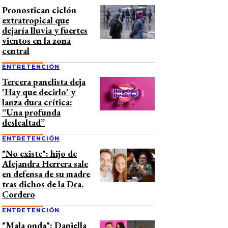
Pronostican ciclón
extratropical que
dejaría lluvia y fuertes
vientos en la zona
central
ENTRETENCIÓN
Tercera panelista deja
'Hay que decirlo' y
lanza dura crítica:
“Una profunda
deslealtad”
ENTRETENCIÓN
"No existe": hijo de
Alejandra Herrera sale
en defensa de su madre
tras dichos de la Dra.
Cordero
ENTRETENCIÓN
"Mala onda": Daniella