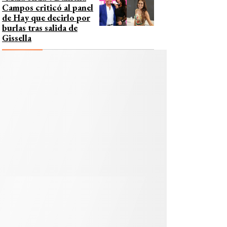
Campos criticó al panel
de Hay que decirlo por
burlas tras salida de
Gissella