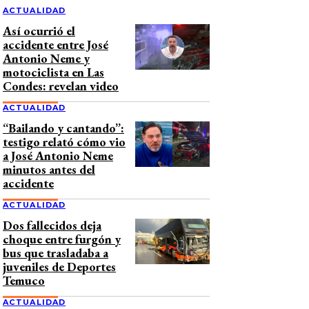
ACTUALIDAD
Así ocurrió el
accidente entre José
Antonio Neme y
motociclista en Las
Condes: revelan video
ACTUALIDAD
“Bailando y cantando”:
testigo relató cómo vio
a José Antonio Neme
minutos antes del
accidente
ACTUALIDAD
Dos fallecidos deja
choque entre furgón y
bus que trasladaba a
juveniles de Deportes
Temuco
ACTUALIDAD