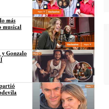
lo más
o musical
a y Gonzalo
l
partió
pdevila