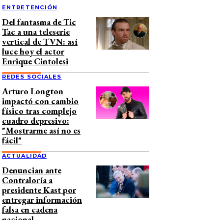
ENTRETENCIÓN
Del fantasma de Tic
Tac a una teleserie
vertical de TVN: así
luce hoy el actor
Enrique Cintolesi
REDES SOCIALES
Arturo Longton
impactó con cambio
físico tras complejo
cuadro depresivo:
"Mostrarme así no es
fácil"
ACTUALIDAD
Denuncian ante
Contraloría a
presidente Kast por
entregar información
falsa en cadena
nacional