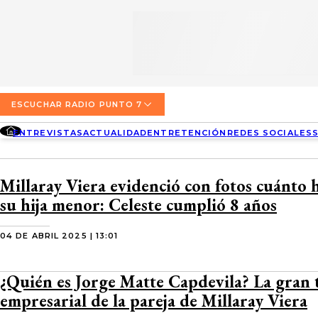
SECCIONES
ESCUCHA RADIO PUNTO 7
ENTREVISTAS
NOSOTROS
VALPARAÍSO
TARIFAS Y POLÍTICAS
QUIÉNES SOMOS
ACTUALIDAD
TARIFAS POLÍTICAS PÁGINA 7
ESCUCHAR RADIO PUNTO 7
CONCEPCIÓN
DIRECCIONES
ENTREVISTAS
ACTUALIDAD
ENTRETENCIÓN
REDES SOCIALES
ENTRETENCIÓN
TARIFAS POLÍTICAS RADIO PUNTO 7
LOS ÁNGELES
BUSCAR
CONTACTO COMERCIAL
REDES SOCIALES
TARIFAS POLÍTICAS RADIO EL CARBÓN
Millaray Viera evidenció con fotos cuánto 
TEMUCO
su hija menor: Celeste cumplió 8 años
SOCIEDAD
POLÍTICA DE PRIVACIDAD
VALDIVIA
04 DE ABRIL 2025 | 13:01
OSORNO
¿Quién es Jorge Matte Capdevila? La gran 
PUERTO MONTT
empresarial de la pareja de Millaray Viera