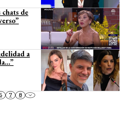
 chats de
verso”
idelidad a
ida…”
6
7
8