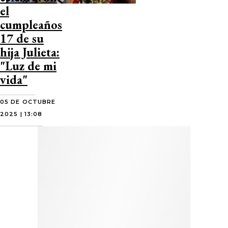
el
cumpleaños
17 de su
hija Julieta:
"Luz de mi
vida"
05 DE OCTUBRE
2025 | 13:08