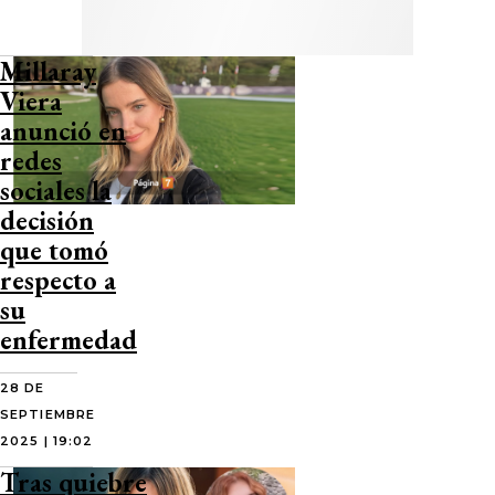
Millaray
Viera
anunció en
redes
sociales la
decisión
que tomó
respecto a
su
enfermedad
28 DE
SEPTIEMBRE
2025 | 19:02
Tras quiebre