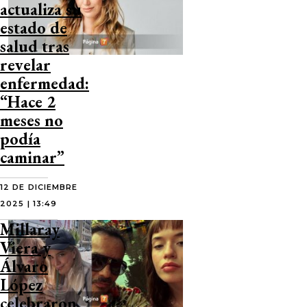
actualiza su
estado de
salud tras
revelar
enfermedad:
“Hace 2
meses no
podía
caminar”
12 DE DICIEMBRE
2025 | 13:49
Millaray
Viera y
Álvaro
López
celebraron