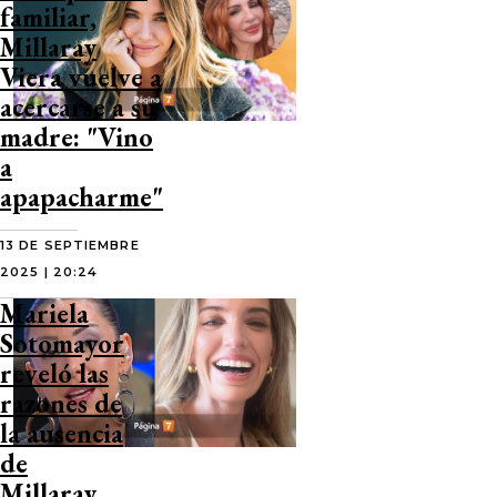
familiar,
Millaray
Viera vuelve a
acercarse a su
madre: "Vino
a
apapacharme"
13 DE SEPTIEMBRE
2025 | 20:24
Mariela
Sotomayor
reveló las
razones de
la ausencia
de
Millaray