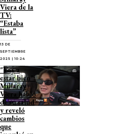
Viera de la
TV:
“Estaba
lista”
13 DE
SEPTIEMBRE
2025 | 10:24
"Voy a
estar bien":
Millaray
Viera habló
de su salud
y reveló
cambios
que