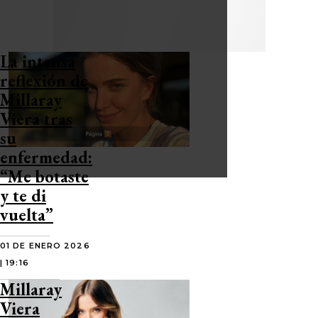
La intensa
reflexión de
Millaray
Viera tras
su
enfermedad:
“Me botaste
y te di
vuelta”
01 DE ENERO 2026
| 19:16
Millaray
Viera