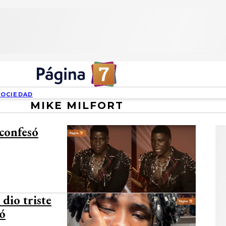
SOCIEDAD
MIKE MILFORT
 confesó
dio triste
zó