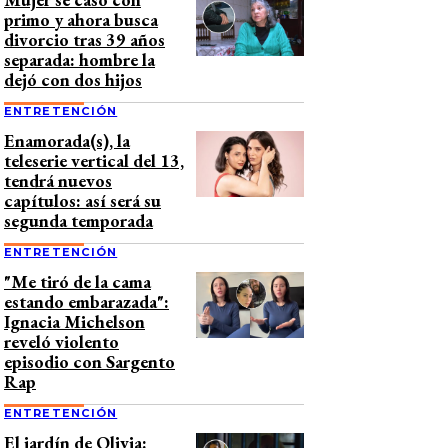
primo y ahora busca
divorcio tras 39 años
separada: hombre la
dejó con dos hijos
ENTRETENCIÓN
Enamorada(s), la
teleserie vertical del 13,
tendrá nuevos
capítulos: así será su
segunda temporada
ENTRETENCIÓN
"Me tiró de la cama
estando embarazada":
Ignacia Michelson
reveló violento
episodio con Sargento
Rap
ENTRETENCIÓN
El jardín de Olivia: