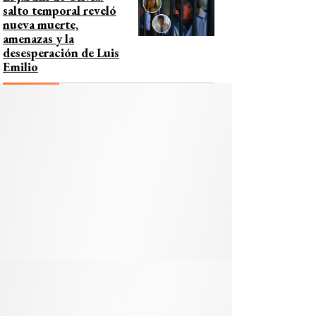
salto temporal reveló
nueva muerte,
amenazas y la
desesperación de Luis
Emilio