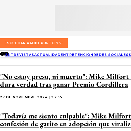
SECCIONES
ESCUCHA RADIO PUNTO 7
ENTREVISTAS
NOSOTROS
VALPARAÍSO
TARIFAS Y POLÍTICAS
QUIÉNES SOMOS
ACTUALIDAD
TARIFAS POLÍTICAS PÁGINA 7
ESCUCHAR RADIO PUNTO 7
CONCEPCIÓN
DIRECCIONES
ENTREVISTAS
ACTUALIDAD
ENTRETENCIÓN
REDES SOCIALES
ENTRETENCIÓN
TARIFAS POLÍTICAS RADIO PUNTO 7
LOS ÁNGELES
BUSCAR
CONTACTO COMERCIAL
REDES SOCIALES
TARIFAS POLÍTICAS RADIO EL CARBÓN
"No estoy preso, ni muerto": Mike Milfort
TEMUCO
dura verdad tras ganar Premio Cordillera
SOCIEDAD
POLÍTICA DE PRIVACIDAD
VALDIVIA
27 DE NOVIEMBRE 2024 | 23:35
OSORNO
"Todavía me siento culpable": Mike Milfort 
PUERTO MONTT
confesión de gatito en adopción que virali