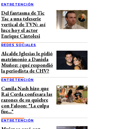
ENTRETENCIÓN
Del fantasma de Tic
Tac a una teleserie
vertical de TVN: así
luce hoy el actor
Enrique Cintolesi
REDES SOCIALES
Alcalde Iglesias le pidió
matrimonio a Daniela
Muñoz: ¿qué respondió
la periodista de CHV?
ENTRETENCIÓN
Camila Nash hizo que
Rai Cerda confesara las
razones de su quiebre
con Faloon: "La culpa
fue..."
ENTRETENCIÓN
Mujer se casó con