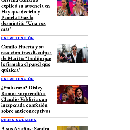
explicó su ausencia en
Hay que decirlo y
Pamela Díaz la
desmintió: "Una vez
más"
ENTRETENCIÓN
Camilo Huerta y su
reacción tras disculpas
de Marité: "Le dije que
le firmaba el papel que
quisiera"
ENTRETENCIÓN
¿Embarazo? Disley
Ramos sorprendió a
Claudio Valdivia con
inesperada confesión
sobre anticonceptivos
REDES SOCIALES
A sus 65 años: Sandra