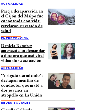
ACTUALIDAD
Pareja desaparecida en
el Cajón del Maipo fue
encontrada con vida:
revelaron su estado de
salud
ENTRETENCIÓN
Daniela Ramírez
amenazó con demandar
a doctora que usó viral
video de su actuación
ACTUALIDAD
"Y siguió durmiendo":
destapan mentira de
conductor que mató a
dos jóvenes en
atropello en La Unión
REDES SOCIALES
Gissella Gallardo