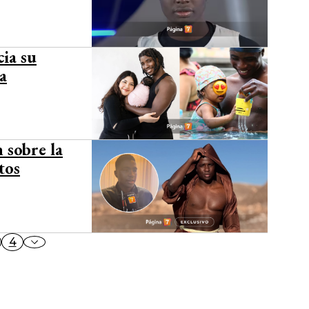
ia su
a
 sobre la
tos
4