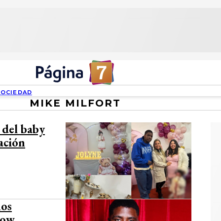
SOCIEDAD
MIKE MILFORT
 del baby
ración
ños
how