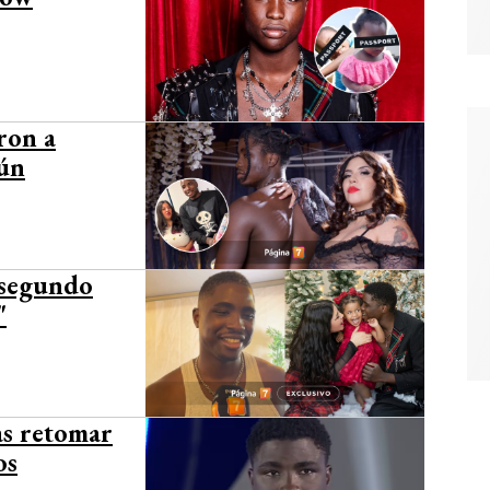
ron a
mún
 segundo
"
as retomar
os