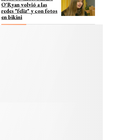
O'Ryan volvió a las
redes "feliz" y con fotos
en bikini