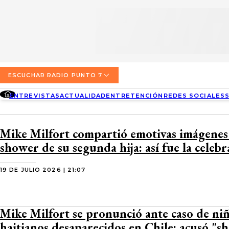
SECCIONES
ESCUCHA RADIO PUNTO 7
ENTREVISTAS
NOSOTROS
VALPARAÍSO
TARIFAS Y POLÍTICAS
QUIÉNES SOMOS
ACTUALIDAD
TARIFAS POLÍTICAS PÁGINA 7
ESCUCHAR RADIO PUNTO 7
CONCEPCIÓN
DIRECCIONES
ENTREVISTAS
ACTUALIDAD
ENTRETENCIÓN
REDES SOCIALES
ENTRETENCIÓN
TARIFAS POLÍTICAS RADIO PUNTO 7
LOS ÁNGELES
BUSCAR
CONTACTO COMERCIAL
REDES SOCIALES
TARIFAS POLÍTICAS RADIO EL CARBÓN
Mike Milfort compartió emotivas imágenes
TEMUCO
shower de su segunda hija: así fue la celeb
SOCIEDAD
POLÍTICA DE PRIVACIDAD
VALDIVIA
19 DE JULIO 2026 | 21:07
OSORNO
PUERTO MONTT
Mike Milfort se pronunció ante caso de ni
haitianos desaparecidos en Chile: acusó "s