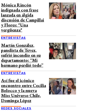
Mónica Rincón
indignada con frase
lanzada en álgida
discusión de Campillai
y Flores: "Una
vergüenza"
ENTREVISTAS
Martín González,
panelista de Tevex,
sufrió incendio en su
departamento: “Mi
hermano perdió todo”
ENTREVISTAS
Así fue el icónico
encuentro entre Cecilia
Bolocco y la nueva
Miss Universo Chile,
Dominga López
REDES SOCIALES