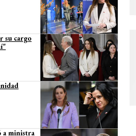
r su cargo
í"
inidad
 a ministra