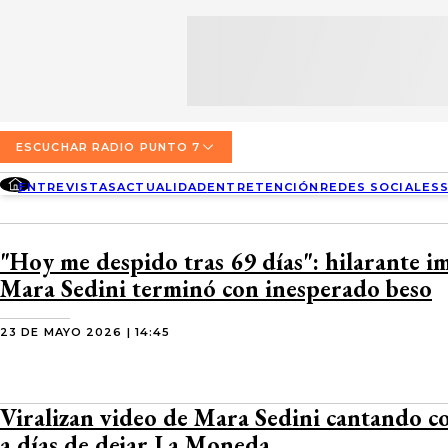
SECCIONES
ESCUCHA RADIO PUNTO 7
ENTREVISTAS
NOSOTROS
VALPARAÍSO
TARIFAS Y POLÍTICAS
QUIÉNES SOMOS
ACTUALIDAD
TARIFAS POLÍTICAS PÁGINA 7
ESCUCHAR RADIO PUNTO 7
CONCEPCIÓN
DIRECCIONES
ENTREVISTAS
ACTUALIDAD
ENTRETENCIÓN
REDES SOCIALES
ENTRETENCIÓN
TARIFAS POLÍTICAS RADIO PUNTO 7
LOS ÁNGELES
BUSCAR
CONTACTO COMERCIAL
REDES SOCIALES
TARIFAS POLÍTICAS RADIO EL CARBÓN
"Hoy me despido tras 69 días": hilarante i
TEMUCO
Mara Sedini terminó con inesperado beso
SOCIEDAD
POLÍTICA DE PRIVACIDAD
VALDIVIA
23 DE MAYO 2026 | 14:45
OSORNO
PUERTO MONTT
Viralizan video de Mara Sedini cantando c
a días de dejar La Moneda