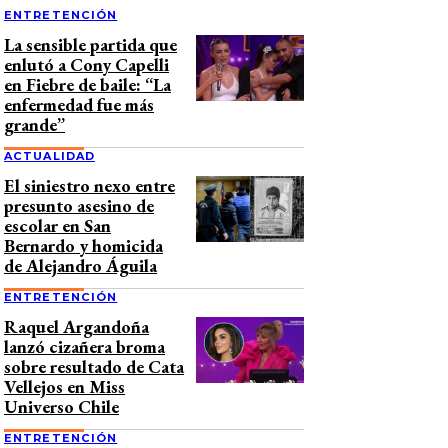
ENTRETENCIÓN
La sensible partida que
enlutó a Cony Capelli
en Fiebre de baile: “La
enfermedad fue más
grande”
ACTUALIDAD
El siniestro nexo entre
presunto asesino de
escolar en San
Bernardo y homicida
de Alejandro Águila
ENTRETENCIÓN
Raquel Argandoña
lanzó cizañera broma
sobre resultado de Cata
Vellejos en Miss
Universo Chile
ENTRETENCIÓN