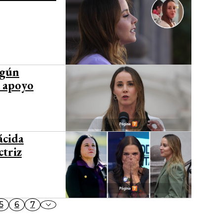
egún
r apoyo
ácida
ctriz
5
6
7