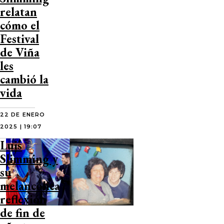
relatan
cómo el
Festival
de Viña
les
cambió la
vida
22 DE ENERO
2025 | 19:07
Luis
Slimming y
su
melancólica
reflexión
de fin de