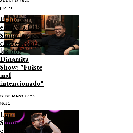
AGOSTO 2025
| 12:21
El Indio
encaró a Luis
Slimming por
chistes contra
los dos
Dinamita
Show: "Fuiste
mal
intencionado"
12 DE MAYO 2025 |
16:52
Luis
Slimming
enfrenta