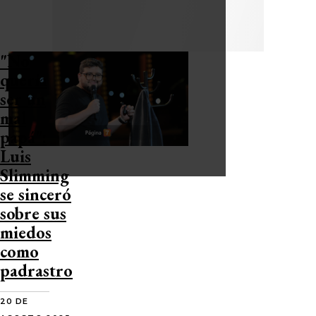
"No
quería
ser un
mal
papá":
Luis
Slimming
se sinceró
sobre sus
miedos
como
padrastro
20 DE