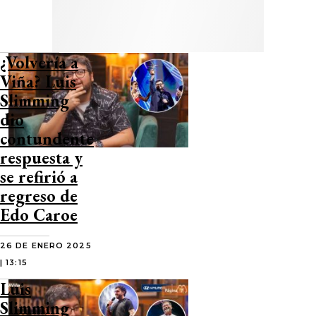
¿Volvería a
Viña? Luis
Slimming
dio
contundente
respuesta y
se refirió a
regreso de
Edo Caroe
26 DE ENERO 2025
| 13:15
Luis
Slimming