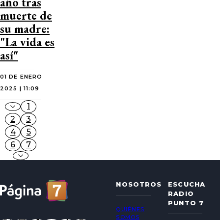
año tras
muerte de
su madre:
"La vida es
así"
01 DE ENERO
2025 | 11:09
1
2
3
4
5
6
7
NOSOTROS
ESCUCHA
RADIO
PUNTO 7
QUIÉNES
SOMOS