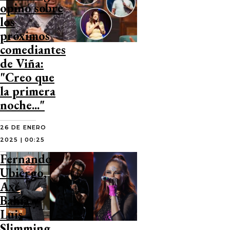
opinó sobre
los
próximos
comediantes
de Viña:
"Creo que
la primera
noche..."
26 DE ENERO
2025 | 00:25
Fernando
Ubiergo,
Axé
Bahía y
Luis
Slimming