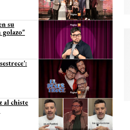
en su
n golazo"
estrece':
 al chiste
s