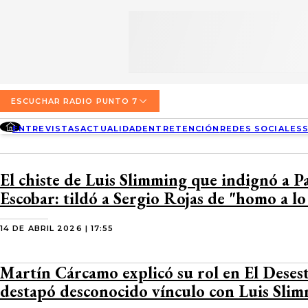
SECCIONES
ESCUCHA RADIO PUNTO 7
ENTREVISTAS
NOSOTROS
VALPARAÍSO
TARIFAS Y POLÍTICAS
QUIÉNES SOMOS
ACTUALIDAD
TARIFAS POLÍTICAS PÁGINA 7
ESCUCHAR RADIO PUNTO 7
CONCEPCIÓN
DIRECCIONES
ENTREVISTAS
ACTUALIDAD
ENTRETENCIÓN
REDES SOCIALES
ENTRETENCIÓN
TARIFAS POLÍTICAS RADIO PUNTO 7
LOS ÁNGELES
BUSCAR
CONTACTO COMERCIAL
REDES SOCIALES
TARIFAS POLÍTICAS RADIO EL CARBÓN
El chiste de Luis Slimming que indignó a P
TEMUCO
Escobar: tildó a Sergio Rojas de "homo a l
SOCIEDAD
POLÍTICA DE PRIVACIDAD
VALDIVIA
14 DE ABRIL 2026 | 17:55
OSORNO
Martín Cárcamo explicó su rol en El Desest
PUERTO MONTT
destapó desconocido vínculo con Luis Sli