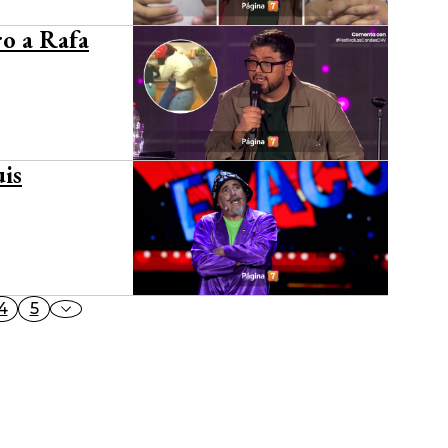
ro a Rafa
uis
4
5