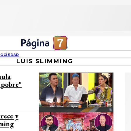
SOCIEDAD
LUIS SLIMMING
aula
o pobre"
rece y
mming