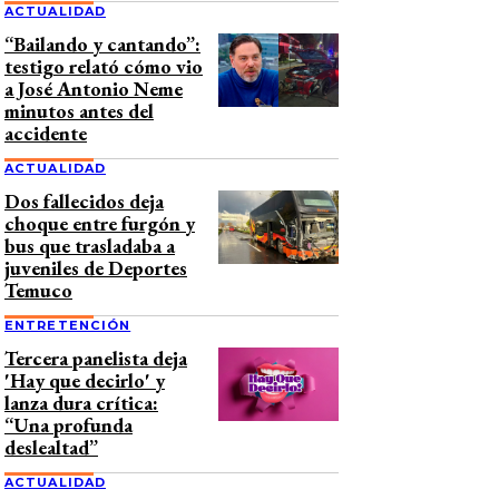
ACTUALIDAD
“Bailando y cantando”:
testigo relató cómo vio
a José Antonio Neme
minutos antes del
accidente
ACTUALIDAD
Dos fallecidos deja
choque entre furgón y
bus que trasladaba a
juveniles de Deportes
Temuco
ENTRETENCIÓN
Tercera panelista deja
'Hay que decirlo' y
lanza dura crítica:
“Una profunda
deslealtad”
ACTUALIDAD