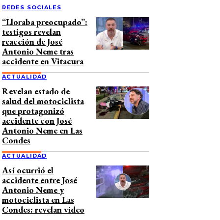
REDES SOCIALES
“Lloraba preocupado”:
testigos revelan
reacción de José
Antonio Neme tras
accidente en Vitacura
ACTUALIDAD
Revelan estado de
salud del motociclista
que protagonizó
accidente con José
Antonio Neme en Las
Condes
ACTUALIDAD
Así ocurrió el
accidente entre José
Antonio Neme y
motociclista en Las
Condes: revelan video