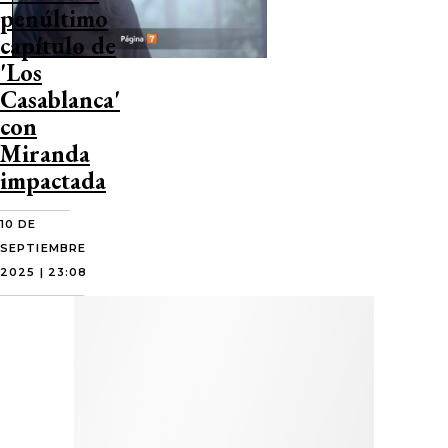
penúltimo
capítulo de
'Los
Casablanca'
con
Miranda
impactada
10 DE
SEPTIEMBRE
2025 | 23:08