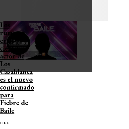
Los
rumores
eran
ciertos:
actor de
Los
Casablanca
es el nuevo
confirmado
para
Fiebre de
Baile
11 DE