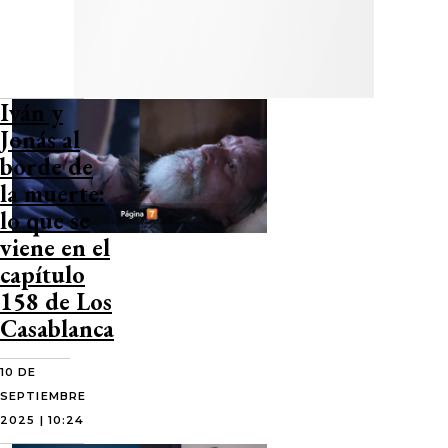
Iván y
Jonás al
borde de
la muerte:
lo que se
viene en el
capítulo
158 de Los
Casablanca
10 DE
SEPTIEMBRE
2025 | 10:24