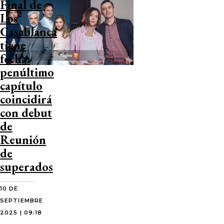
Final de
Los
Casablanca
tiene
fecha:
penúltimo
capítulo
coincidirá
con debut
de
Reunión
de
superados
10 DE
SEPTIEMBRE
2025 | 09:18