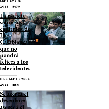
SEPTIEMBRE
2025 | 18:30
La noticia
sobre los
capítulos de
Los
Casablanca
que no
pondrá
felices a los
televidentes
11 DE SEPTIEMBRE
2025 | 11:56
Se acerca el
desenlace:
así será el