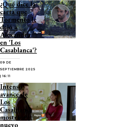
¿Qué dice la
carta que
Tormento le
dejó a
Alexandra
en 'Los
Casablanca'?
09 DE
SEPTIEMBRE 2025
| 16:11
Intenso
avance de
Los
Casablanca
mostró
nuevo