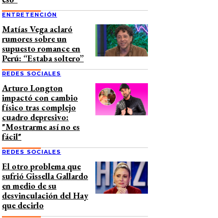
ENTRETENCIÓN
Matías Vega aclaró
rumores sobre un
supuesto romance en
Perú: “Estaba soltero”
REDES SOCIALES
Arturo Longton
impactó con cambio
físico tras complejo
cuadro depresivo:
"Mostrarme así no es
fácil"
REDES SOCIALES
El otro problema que
sufrió Gissella Gallardo
en medio de su
desvinculación del Hay
que decirlo