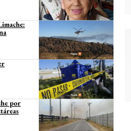
Limache:
una
er
che por
ctáreas