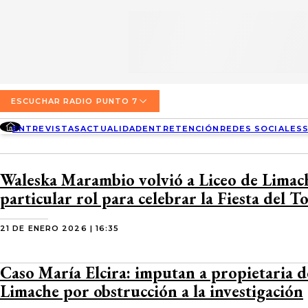
SECCIONES
ESCUCHA RADIO PUNTO 7
ENTREVISTAS
NOSOTROS
VALPARAÍSO
TARIFAS Y POLÍTICAS
QUIÉNES SOMOS
ACTUALIDAD
TARIFAS POLÍTICAS PÁGINA 7
ESCUCHAR RADIO PUNTO 7
CONCEPCIÓN
DIRECCIONES
ENTREVISTAS
ACTUALIDAD
ENTRETENCIÓN
REDES SOCIALES
ENTRETENCIÓN
TARIFAS POLÍTICAS RADIO PUNTO 7
LOS ÁNGELES
BUSCAR
CONTACTO COMERCIAL
REDES SOCIALES
TARIFAS POLÍTICAS RADIO EL CARBÓN
Waleska Marambio volvió a Liceo de Limac
TEMUCO
particular rol para celebrar la Fiesta del 
SOCIEDAD
POLÍTICA DE PRIVACIDAD
VALDIVIA
21 DE ENERO 2026 | 16:35
OSORNO
Caso María Elcira: imputan a propietaria 
PUERTO MONTT
Limache por obstrucción a la investigación