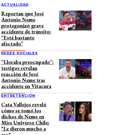
ACTUALIDAD
Reportan que José
Antonio Neme
protagonizó grave
accidente de tránsito:
“Está bastante
afectado”
REDES SOCIALES
“Lloraba preocupado”:
testigos revelan
reacción de José
Antonio Neme tras
accidente en Vitacura
ENTRETENCIÓN
Cata Vallejos reveló
cómo se tomó los
dichos de Neme en
Miss Universo Chile:
"Le dieron mucho a
eso"