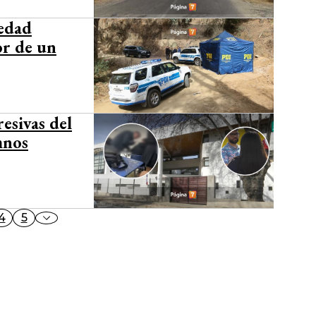
 edad
or de un
esivas del
mnos
4
5