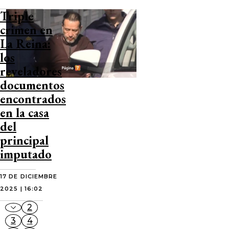
Triple
crimen en
La Reina:
los
reveladores
documentos
encontrados
en la casa
del
principal
imputado
17 DE DICIEMBRE
2025 | 16:02
2
3
4