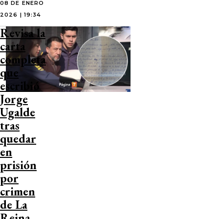
08 DE ENERO
2026 | 19:34
Revisa la
carta
completa
que
escribió
Jorge
Ugalde
tras
quedar
en
prisión
por
crimen
de La
Reina