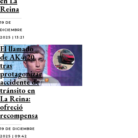
en La
Reina
19 DE
DICIEMBRE
2025 | 13:21
El llamado
de AK4:20
tras
protagonizar
accidente de
tránsito en
La Reina:
ofreció
recompensa
19 DE DICIEMBRE
2025 | 09:42