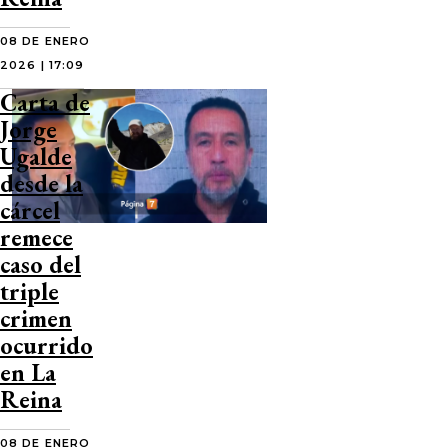
08 DE ENERO
2026 | 17:09
Carta de
Jorge
Ugalde
desde la
cárcel
remece
caso del
triple
crimen
ocurrido
en La
Reina
08 DE ENERO