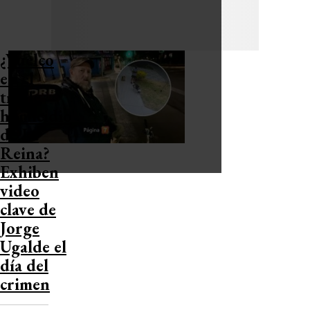
¿Vuelco
en el
triple
homicidio
de La
Reina?
Exhiben
video
clave de
Jorge
Ugalde el
día del
crimen