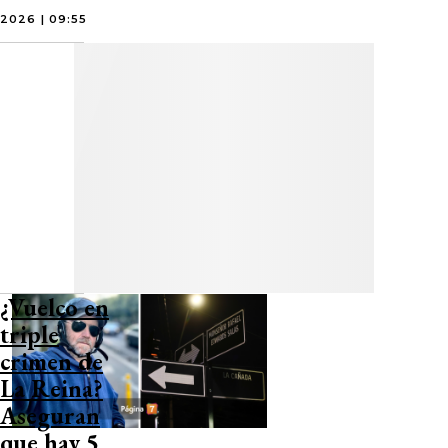
2026 | 09:55
¿Vuelco en
triple
crimen de
La Reina?
Aseguran
que hay 5