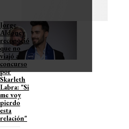
Jorge
Aldoney
reconoció
que no
viajó a
concurso
por
Skarleth
Labra: "Si
me voy
pierdo
esta
relación"