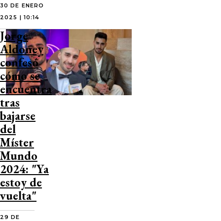
30 DE ENERO
2025 | 10:14
Jorge
Aldoney
confesó
cómo se
encuentra
tras
bajarse
del
Míster
Mundo
2024: "Ya
estoy de
vuelta"
29 DE