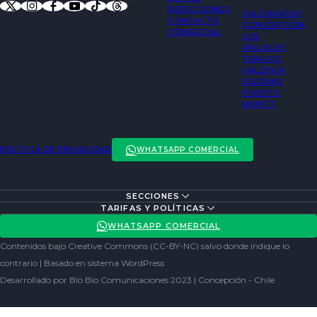
DIRECCIONES
VALPARAÍSO
CONTACTO
CONCEPCIÓN
COMERCIAL
LOS
ÁNGELES
TEMUCO
VALDIVIA
OSORNO
PUERTO
MONTT
POLÍTICA DE PRIVACIDAD
WHATSAPP COMERCIAL
SECCIONES
ENTREVISTAS
TARIFAS Y POLÍTICAS
ACTUALIDAD
POLÍTICA DE PRIVACIDAD
WHATSAPP COMERCIAL
ENTRETENCIÓN
REDES SOCIALES
Contenidos bajo Creative Commons (CC-BY-NC) salvo donde indique lo
SOCIEDAD
contrario | Basado en sistema WordPress
Desarrollado por Bío Bío Comunicaciones 2023 | Concepción - Chile