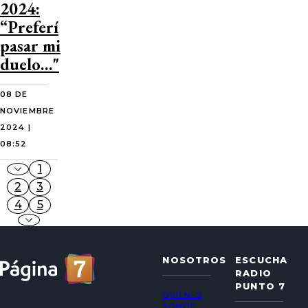
2024:
“Preferí
pasar mi
duelo…"
08 DE
NOVIEMBRE
2024 |
08:52
1
2
3
4
5
NOSOTROS
ESCUCHA
RADIO
PUNTO 7
QUIÉNES
SOMOS