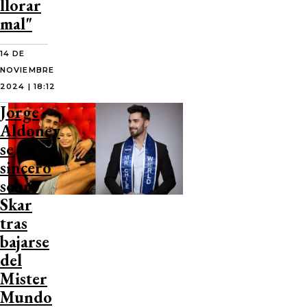
llorar
mal"
14 DE
NOVIEMBRE
2024 | 18:12
Jorge
Aldoney
se
sinceró
sobre
Skar
tras
bajarse
del
Mister
Mundo