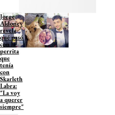
Jorge
Aldoney
revela
qué pasó
con la
perrita
que
tenía
con
Skarleth
Labra:
"La voy
a querer
siempre"