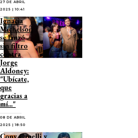
27 DE ABRIL
2025 | 10:41
Ignacia
Michelson
se lanzó
sin filtro
contra
Jorge
Aldoney:
"Ubícate,
que
gracias a
mí..."
08 DE ABRIL
2025 | 18:50
Cony Capelli y