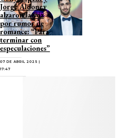
Jorge Aldoney
alzaron la voz
por rumor de
romance: “Para
terminar con
especulaciones”
07 DE ABRIL 2025 |
17:47