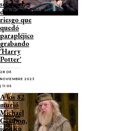
sobre el
doble de
riesgo que
quedó
parapléjico
grabando
'Harry
Potter'
28 DE
NOVIEMBRE 2023
| 11:05
A los 82
murió
Michael
Gambon,
icónico