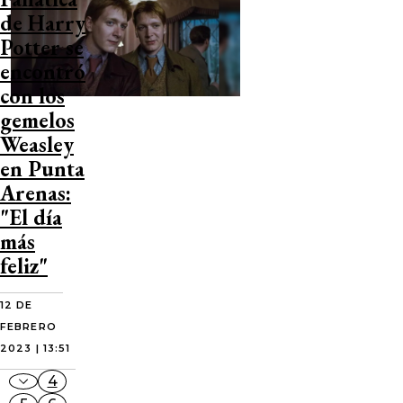
de Harry
Potter se
encontró
con los
gemelos
Weasley
en Punta
Arenas:
"El día
más
feliz"
12 DE
FEBRERO
2023 | 13:51
4