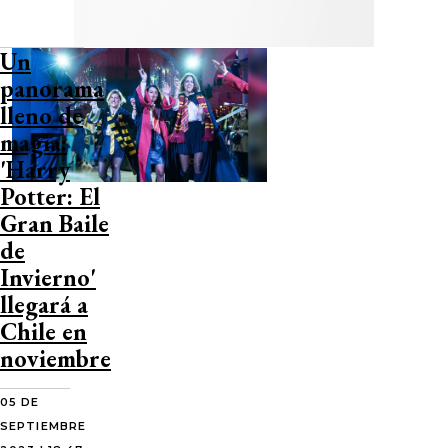
Un
panorama
lleno de
magia:
'Harry
Potter: El
Gran Baile
de
Invierno'
llegará a
Chile en
noviembre
05 DE
SEPTIEMBRE