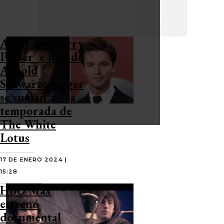
Actor de 'Harry
Potter' e hijo de
Arnold
Schwarzenegger
se suman a 3ra
temporada de
The White
Lotus
17 DE ENERO 2024 |
15:28
HBO Max
estrenó
documental