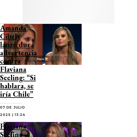
Amanda
Cibely
lanzó dura
advertencia
contra
Flaviana
Seeling: “Si
hablara, se
iría Chile”
07 DE JULIO
2025 | 13:24
Flaviana
Seeling