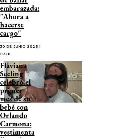
embarazada:
"Ahora a
hacerse
cargo"
30 DE JUNIO 2025 |
15:28
Flaviana
Seeling
celebró el
primer
mes de su
bebé con
Orlando
Carmona:
vestimenta