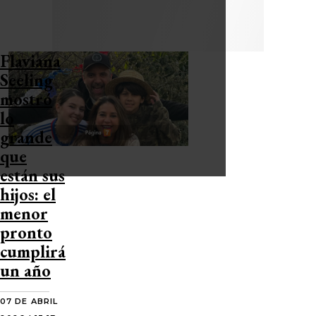
Flaviana
Seeling
mostró
lo
grande
que
están sus
hijos: el
menor
pronto
cumplirá
un año
07 DE ABRIL