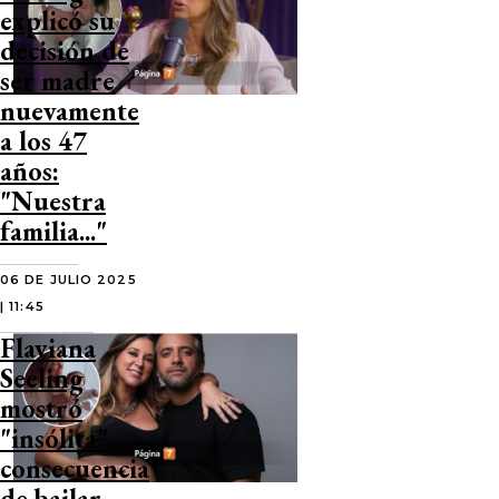
explicó su
decisión de
ser madre
nuevamente
a los 47
años:
"Nuestra
familia..."
06 DE JULIO 2025
| 11:45
Flaviana
Seeling
mostró
"insólita"
consecuencia
de bailar