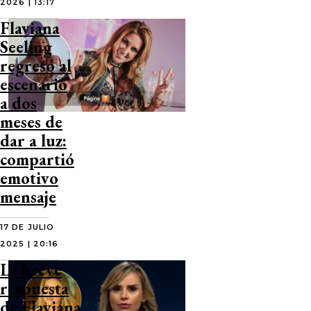
2026 | 13:17
Flaviana
Seeling
regresó al
escenario
a dos
meses de
dar a luz:
compartió
emotivo
mensaje
17 DE JULIO
2025 | 20:16
La breve
respuesta
de Flaviana