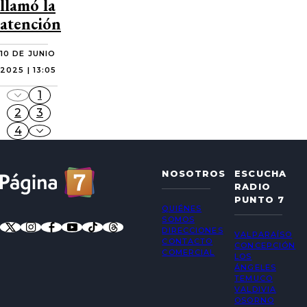
llamó la
atención
10 DE JUNIO
2025 | 13:05
1
2
3
4
NOSOTROS
ESCUCHA
RADIO
PUNTO 7
QUIÉNES
SOMOS
DIRECCIONES
VALPARAÍSO
CONTACTO
CONCEPCIÓN
COMERCIAL
LOS
ÁNGELES
TEMUCO
VALDIVIA
OSORNO