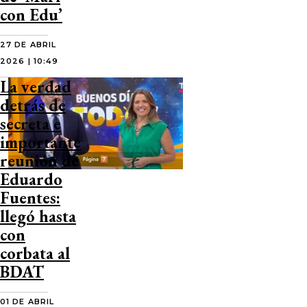
con Edu’
27 DE ABRIL
2026 | 10:49
La verdad
detrás de
secreta e
importante
reunión de
Eduardo
Fuentes:
llegó hasta
con
corbata al
BDAT
01 DE ABRIL