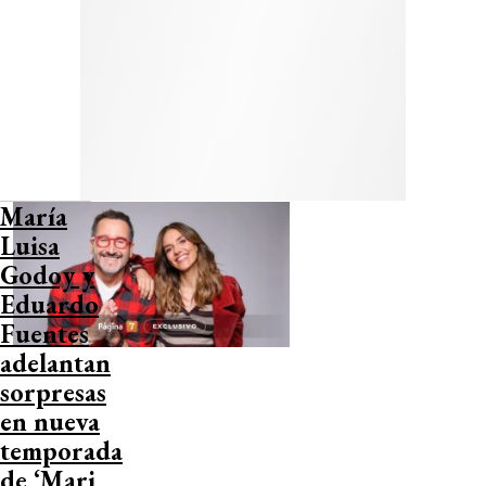
María
Luisa
Godoy y
Eduardo
Fuentes
adelantan
sorpresas
en nueva
temporada
de ‘Mari