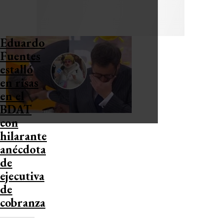
Eduardo
Fuentes
estalló
en risas
en el
BDAT
con
hilarante
anécdota
de
ejecutiva
de
cobranza