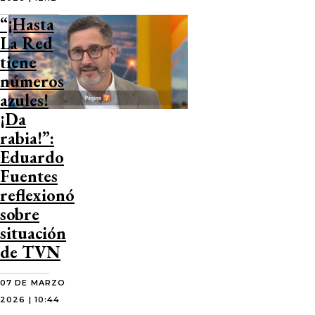
“¡Hasta
La Red
tiene
números
azules!
¡Da
rabia!”:
Eduardo
Fuentes
reflexionó
sobre
situación
de TVN
07 DE MARZO
2026 | 10:44