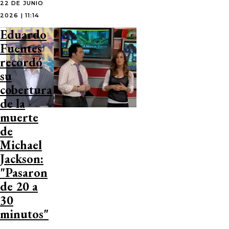
22 DE JUNIO
2026 | 11:14
Eduardo
Fuentes
recordó
su
cobertura
de la
muerte
de
Michael
Jackson:
"Pasaron
de 20 a
30
minutos"