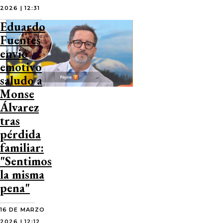
2026 | 12:31
Eduardo
Fuentes
envió
emotivo
saludo a
Monse
Álvarez
tras
pérdida
familiar:
"Sentimos
la misma
pena"
16 DE MARZO
2026 | 12:12