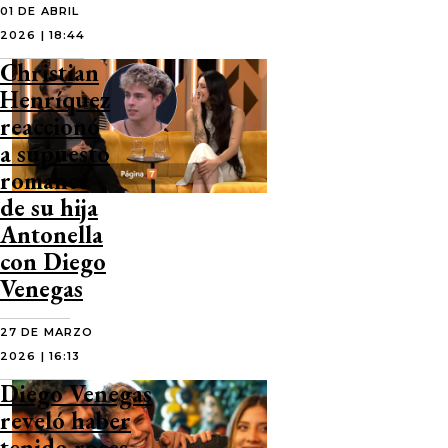
01 DE ABRIL
2026 | 18:44
Christian
Henríquez
reaccionó
a supuesto
romance
de su hija
Antonella
con Diego
Venegas
27 DE MARZO
2026 | 16:13
Diego Venegas
reveló haber
tenido roces