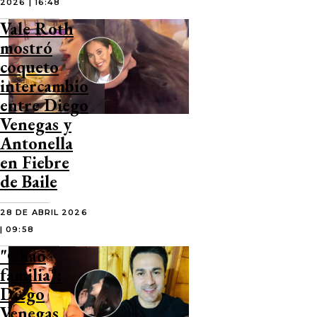
2026 | 16:48
Vale Roth
mostró
coqueto
intercambio
entre Diego
Venegas y
Antonella
en Fiebre
de Baile
28 DE ABRIL 2026
| 09:58
"Chao
familia":
Diego
Venegas