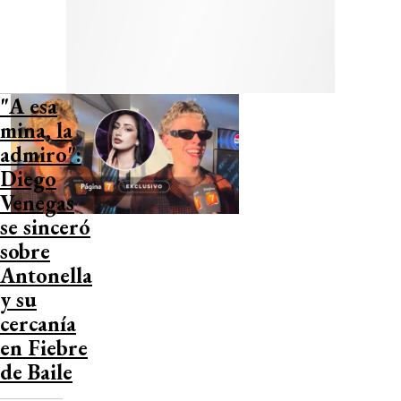
"A esa
mina, la
admiro":
Diego
Venegas
se sinceró
sobre
Antonella
y su
cercanía
en Fiebre
de Baile