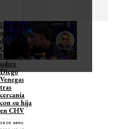
La sincera
opinión
de
Christian
Henríquez
sobre
Diego
Venegas
tras
cercanía
con su hija
en CHV
28 DE ABRIL