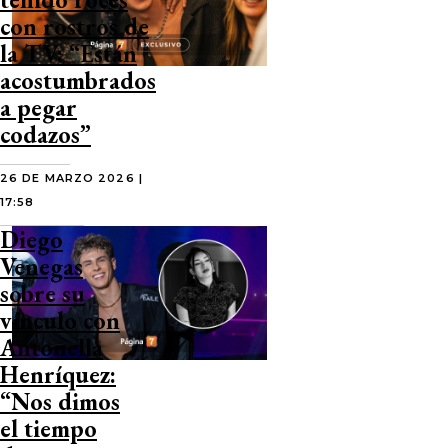
con rostros de
la TV: “Están
acostumbrados
a pegar
codazos”
26 DE MARZO 2026 |
17:58
Diego
Venegas
sobre su
vínculo con
Antonella
Henríquez:
“Nos dimos
el tiempo