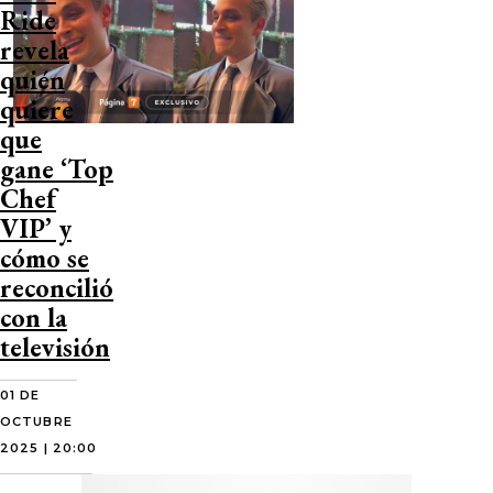
Ride
revela
quién
quiere
que
gane ‘Top
Chef
VIP’ y
cómo se
reconcilió
con la
televisión
01 DE
OCTUBRE
2025 | 20:00