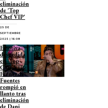
eliminación
de 'Top
Chef VIP'
25 DE
SEPTIEMBRE
2025 | 16:08
Emotiva
despedida
en 'Top
Chef VIP':
Fernanda
Fuentes
rompió en
llanto tras
eliminación
de Dani