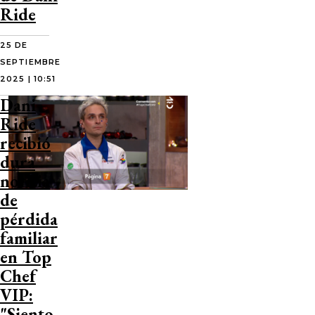
Ride
25 DE
SEPTIEMBRE
2025 | 10:51
Dani
Ride
recibió
dura
noticia
de
pérdida
familiar
en Top
Chef
VIP:
"Siento