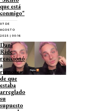
que está
conmigo"
07 DE
AGOSTO
2025 | 00:16
Dani
Ride
reaccionó
a
rumores
de que
estaba
arreglado
su
supuesto