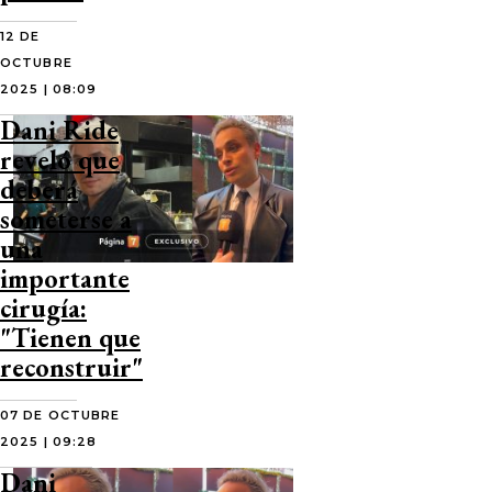
12 DE
OCTUBRE
2025 | 08:09
Dani Ride
reveló que
deberá
someterse a
una
importante
cirugía:
"Tienen que
reconstruir"
07 DE OCTUBRE
2025 | 09:28
Dani