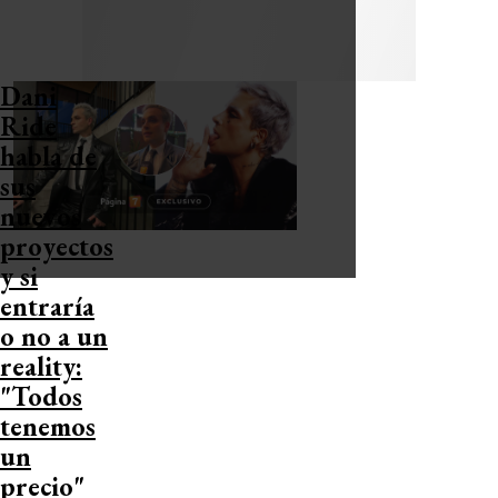
Dani
Ride
habla de
sus
nuevos
proyectos
y si
entraría
o no a un
reality:
"Todos
tenemos
un
precio"