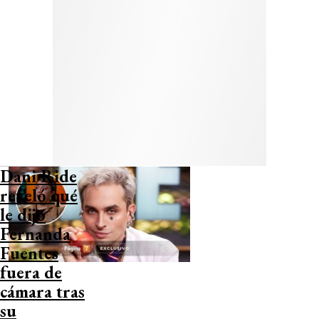
Dani Ride
reveló qué
le dijo
Fernanda
Fuentes
fuera de
cámara tras
su