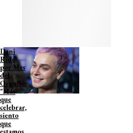
Dani
Ride
por Mes
del
Orgullo:
"Más
que
celebrar,
siento
que
estamos