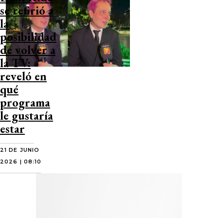
se refirió a
la
posibilidad
de volver a
la TV:
reveló en
qué
programa
le gustaría
estar
21 DE JUNIO
2026 | 08:10