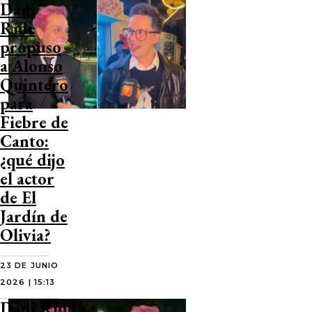
Dani
Ride
propuso
a Alonso
Quintero
para
Fiebre de
Canto:
¿qué dijo
el actor
de El
Jardín de
Olivia?
23 DE JUNIO
2026 | 15:13
Dani Ride