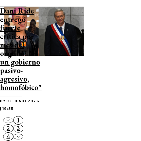
Dani Ride
entregó
fuerte
crítica por
mes del
orgullo: "Es
un gobierno
pasivo-
agresivo,
homofóbico"
07 DE JUNIO 2026
| 19:55
1
2
3
4