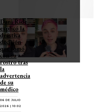
Dani Ride
explicó la
drástica
decisión
que tomó
con su
rostro tras
la
advertencia
de su
médico
06 DE JULIO
2026 | 10:02