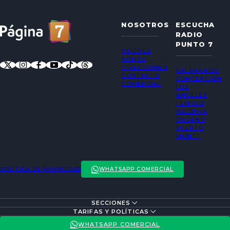
NOSOTROS
ESCUCHA
RADIO
PUNTO 7
QUIÉNES
SOMOS
DIRECCIONES
VALPARAÍSO
CONTACTO
CONCEPCIÓN
COMERCIAL
LOS
ÁNGELES
TEMUCO
VALDIVIA
OSORNO
PUERTO
MONTT
POLÍTICA DE PRIVACIDAD
WHATSAPP COMERCIAL
SECCIONES
ENTREVISTAS
TARIFAS Y POLÍTICAS
ACTUALIDAD
POLÍTICA DE PRIVACIDAD
WHATSAPP COMERCIAL
ENTRETENCIÓN