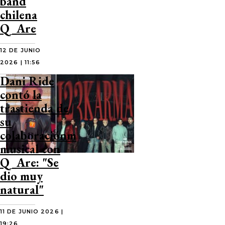
band
chilena
Q_Are
12 DE JUNIO
2026 | 11:56
Dani Ride
contó la
trastienda de
su
colaboraciónm
musical con
Q_Are: "Se
dio muy
natural"
11 DE JUNIO 2026 |
19:26