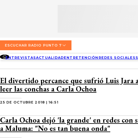
SECCIONES
ESCUCHA RADIO PUNTO 7
ENTREVISTAS
NOSOTROS
VALPARAÍSO
TARIFAS Y POLÍTICAS
QUIÉNES SOMOS
ACTUALIDAD
TARIFAS POLÍTICAS PÁGINA 7
ESCUCHAR RADIO PUNTO 7
CONCEPCIÓN
DIRECCIONES
ENTREVISTAS
ACTUALIDAD
ENTRETENCIÓN
REDES SOCIALES
ENTRETENCIÓN
TARIFAS POLÍTICAS RADIO PUNTO 7
LOS ÁNGELES
BUSCAR
CONTACTO COMERCIAL
REDES SOCIALES
TARIFAS POLÍTICAS RADIO EL CARBÓN
El divertido percance que sufrió Luis Jara 
TEMUCO
leer las conchas a Carla Ochoa
SOCIEDAD
POLÍTICA DE PRIVACIDAD
VALDIVIA
25 DE OCTUBRE 2018 | 16:51
OSORNO
Carla Ochoa dejó 'la grande' en redes con s
PUERTO MONTT
a Maluma: "No es tan buena onda"