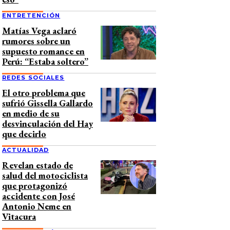
ENTRETENCIÓN
Matías Vega aclaró
rumores sobre un
supuesto romance en
Perú: “Estaba soltero”
REDES SOCIALES
El otro problema que
sufrió Gissella Gallardo
en medio de su
desvinculación del Hay
que decirlo
ACTUALIDAD
Revelan estado de
salud del motociclista
que protagonizó
accidente con José
Antonio Neme en
Vitacura