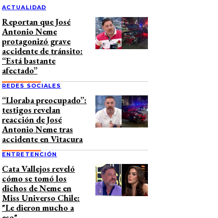
ACTUALIDAD
Reportan que José
Antonio Neme
protagonizó grave
accidente de tránsito:
“Está bastante
afectado”
REDES SOCIALES
“Lloraba preocupado”:
testigos revelan
reacción de José
Antonio Neme tras
accidente en Vitacura
ENTRETENCIÓN
Cata Vallejos reveló
cómo se tomó los
dichos de Neme en
Miss Universo Chile:
"Le dieron mucho a
eso"