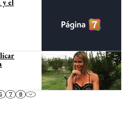
 y el
licar
a
6
7
8