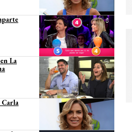
mparte
 en La
na
e Carla