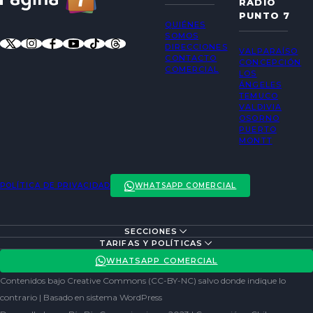
RADIO
PUNTO 7
QUIÉNES
SOMOS
DIRECCIONES
VALPARAÍSO
CONTACTO
CONCEPCIÓN
COMERCIAL
LOS
ÁNGELES
TEMUCO
VALDIVIA
OSORNO
PUERTO
MONTT
POLÍTICA DE PRIVACIDAD
WHATSAPP COMERCIAL
SECCIONES
ENTREVISTAS
TARIFAS Y POLÍTICAS
ACTUALIDAD
POLÍTICA DE PRIVACIDAD
WHATSAPP COMERCIAL
ENTRETENCIÓN
REDES SOCIALES
Contenidos bajo Creative Commons (CC-BY-NC) salvo donde indique lo
SOCIEDAD
contrario | Basado en sistema WordPress