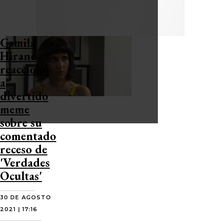
Camila
Hirane
reaccionó
a
divertido
meme
sobre su
comentado
receso de
'Verdades
Ocultas'
30 DE AGOSTO
2021 | 17:16