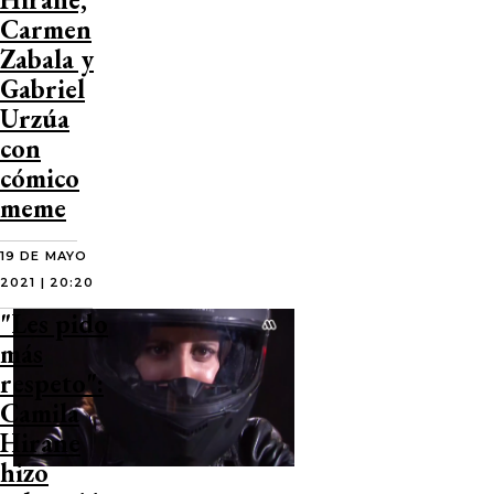
Carmen
Zabala y
Gabriel
Urzúa
con
cómico
meme
19 DE MAYO
2021 | 20:20
"Les pido
más
respeto":
Camila
Hirane
hizo