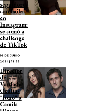
seguidores
con baile
en
Instagram:
se sumó a
challenge
de TikTok
16 DE JUNIO
2021 | 12:58
Director
de
Verdades
Ocultas
"funó" a
Camila
Hirane,