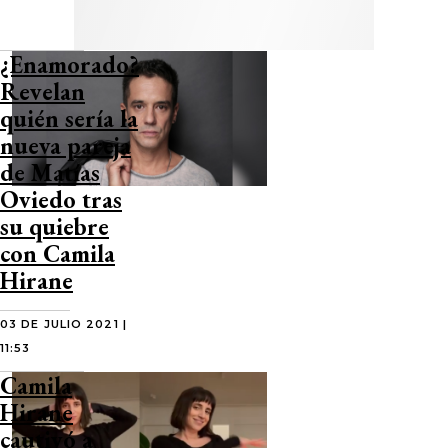
¿Enamorado?
Revelan
quién sería la
nueva pareja
de Matías
Oviedo tras
su quiebre
con Camila
Hirane
03 DE JULIO 2021 |
11:53
Camila
Hirane
cautivó a