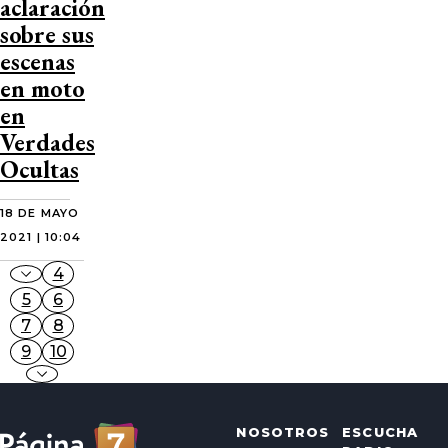
aclaración
sobre sus
escenas
en moto
en
Verdades
Ocultas
18 DE MAYO
2021 | 10:04
4
5
6
7
8
9
10
NOSOTROS
ESCUCHA