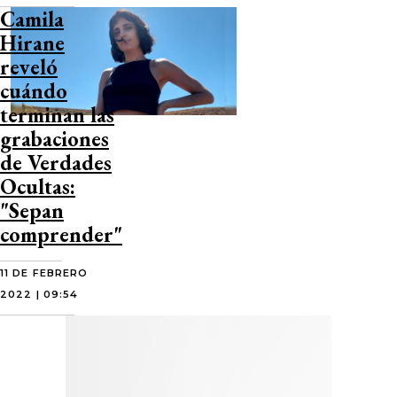
Camila
Hirane
reveló
cuándo
terminan las
grabaciones
de Verdades
Ocultas:
"Sepan
comprender"
11 DE FEBRERO
2022 | 09:54