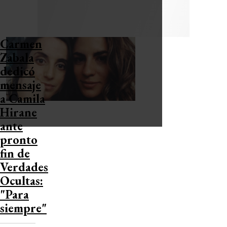
Carmen
Zabala
dedicó
mensaje
a Camila
Hirane
ante
pronto
fin de
Verdades
Ocultas:
"Para
siempre"