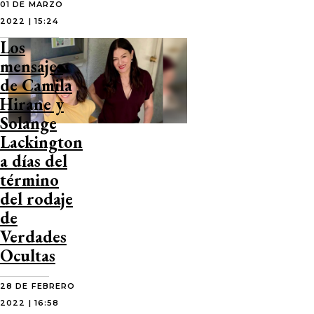
01 DE MARZO
2022 | 15:24
Los
mensajes
de Camila
Hirane y
Solange
Lackington
a días del
término
del rodaje
de
Verdades
Ocultas
28 DE FEBRERO
2022 | 16:58