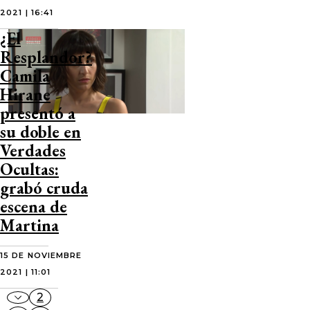
2021 | 16:41
¿El
Resplandor?
Camila
Hirane
presentó a
su doble en
Verdades
Ocultas:
grabó cruda
escena de
Martina
15 DE NOVIEMBRE
2021 | 11:01
2