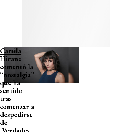
Camila
Hirane
comentó la
“nostalgia”
que ha
sentido
tras
comenzar a
despedirse
de
'Verdades