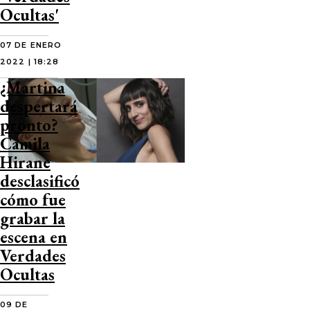
Ocultas'
07 DE ENERO
2022 | 18:28
¿Martina
despertará
pronto?
Camila
Hirane
desclasificó
cómo fue
grabar la
escena en
Verdades
Ocultas
09 DE