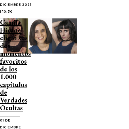
DICIEMBRE 2021
| 10:30
Camila
Hirane
eligió sus
dos
momentos
favoritos
de los
1.000
capítulos
de
Verdades
Ocultas
01 DE
DICIEMBRE