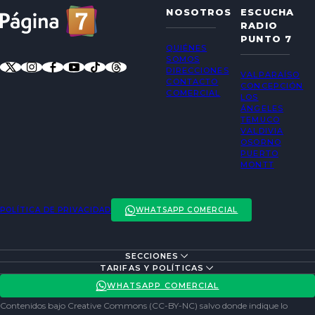
NOSOTROS
ESCUCHA
RADIO
PUNTO 7
QUIÉNES
SOMOS
DIRECCIONES
VALPARAÍSO
CONTACTO
CONCEPCIÓN
COMERCIAL
LOS
ÁNGELES
TEMUCO
VALDIVIA
OSORNO
PUERTO
MONTT
POLÍTICA DE PRIVACIDAD
WHATSAPP COMERCIAL
SECCIONES
ENTREVISTAS
TARIFAS Y POLÍTICAS
ACTUALIDAD
POLÍTICA DE PRIVACIDAD
WHATSAPP COMERCIAL
ENTRETENCIÓN
REDES SOCIALES
Contenidos bajo Creative Commons (CC-BY-NC) salvo donde indique lo
SOCIEDAD