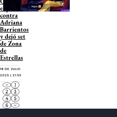
Campos
explotó
contra
Adriana
Barrientos
y dejó set
de Zona
de
Estrellas
18 DE JULIO
2025 | 21:55
1
2
3
4
5
6