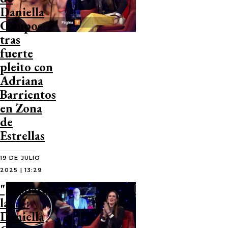
Daniella
Campos
tras
fuerte
pleito con
Adriana
Barrientos
en Zona
de
Estrellas
19 DE JULIO
2025 | 13:29
"¡Ándate a
la…!":
Daniella