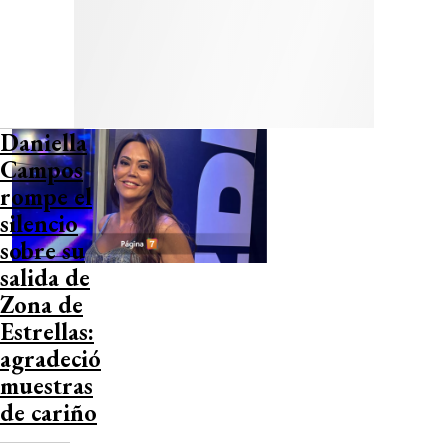
Daniella
Campos
rompe el
silencio
sobre su
salida de
Zona de
Estrellas:
agradeció
muestras
de cariño