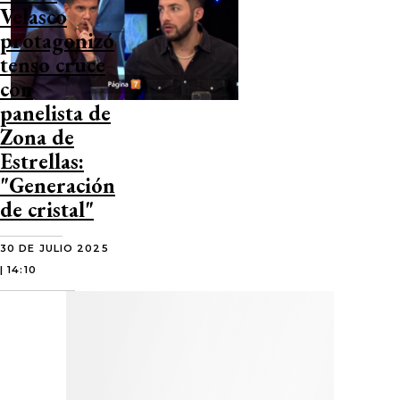
Velasco
protagonizó
tenso cruce
con
panelista de
Zona de
Estrellas:
"Generación
de cristal"
30 DE JULIO 2025
| 14:10