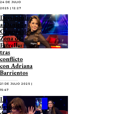
24 DE JULIO
2025 | 12:27
Desvinculan
a Daniella
Campos de
Zona de
Estrellas
tras
conflicto
con Adriana
Barrientos
21 DE JULIO 2025 |
15:47
La
decisión
de