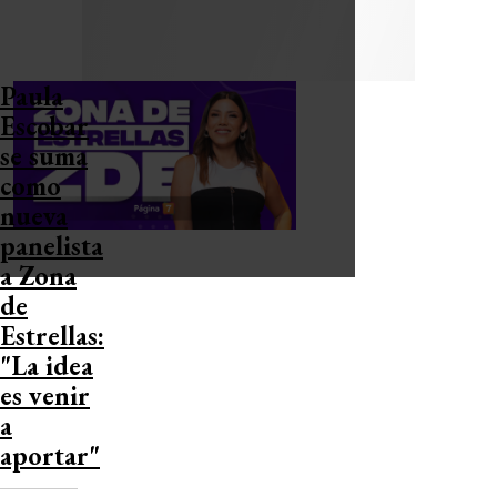
Paula
Escobar
se suma
como
nueva
panelista
a Zona
de
Estrellas:
"La idea
es venir
a
aportar"