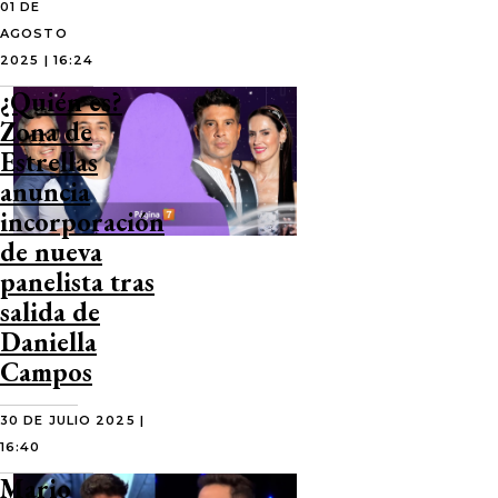
01 DE
AGOSTO
2025 | 16:24
¿Quién es?
Zona de
Estrellas
anuncia
incorporación
de nueva
panelista tras
salida de
Daniella
Campos
30 DE JULIO 2025 |
16:40
Mario