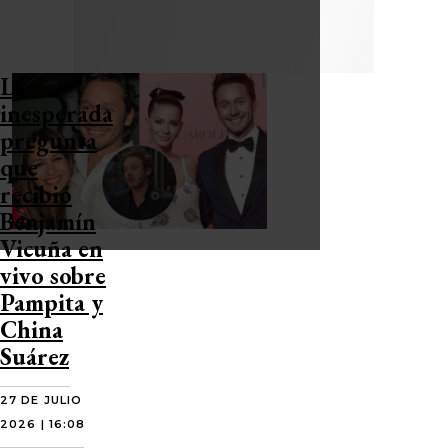
La
inesperada
pregunta
que
recibió
Benjamín
Vicuña en
vivo sobre
Pampita y
China
Suárez
27 DE JULIO
2026 | 16:08