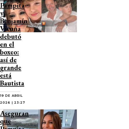
Pampita
y
Benjamín
Vicuña
debutó
en el
boxeo:
así de
grande
está
Bautista
19 DE ABRIL
2026 | 23:27
Aseguran
que
Pampita