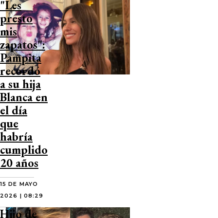
"Les
presto
mis
zapatos":
Pampita
recordó
a su hija
Blanca en
el día
que
habría
cumplido
20 años
15 DE MAYO
2026 | 08:29
Hijo de