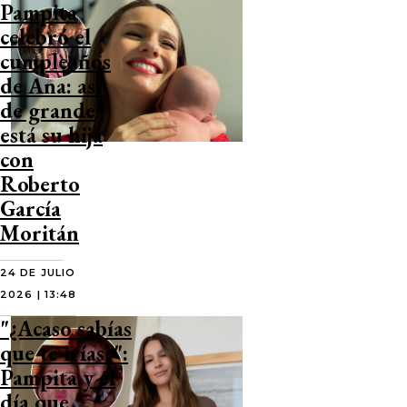
Pampita
celebró el
cumpleaños
de Ana: así
de grande
está su hija
con
Roberto
García
Moritán
24 DE JULIO
2026 | 13:48
"¿Acaso sabías
que te irías?":
Pampita y el
día que