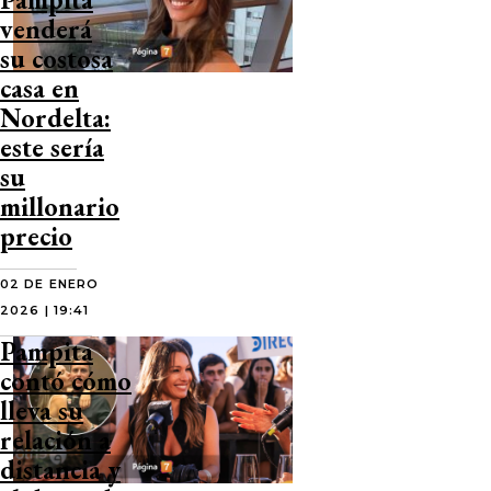
venderá
su costosa
casa en
Nordelta:
este sería
su
millonario
precio
02 DE ENERO
2026 | 19:41
Pampita
contó cómo
lleva su
relación a
distancia y