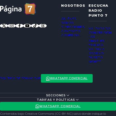
NOSOTROS
ESCUCHA
RADIO
PUNTO 7
QUIÉNES
SOMOS
DIRECCIONES
VALPARAÍSO
CONTACTO
CONCEPCIÓN
COMERCIAL
LOS
ÁNGELES
TEMUCO
VALDIVIA
OSORNO
PUERTO
MONTT
POLÍTICA DE PRIVACIDAD
WHATSAPP COMERCIAL
SECCIONES
ENTREVISTAS
TARIFAS Y POLÍTICAS
ACTUALIDAD
POLÍTICA DE PRIVACIDAD
WHATSAPP COMERCIAL
ENTRETENCIÓN
REDES SOCIALES
Contenidos bajo Creative Commons (CC-BY-NC) salvo donde indique lo
SOCIEDAD