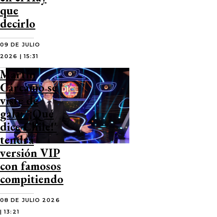
que
decirlo
09 DE JULIO
2026 | 15:31
Martín
Cárcamo se
viste de
gala: '¡Qué
dice Chile!'
tendrá
versión VIP
con famosos
compitiendo
08 DE JULIO 2026
| 13:21