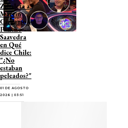
Zabaleta a
Martín
Cárcamo y
Pancho
Saavedra
en Qué
dice Chile:
"¿No
estaban
peleados?"
01 DE AGOSTO
2026 | 03:51