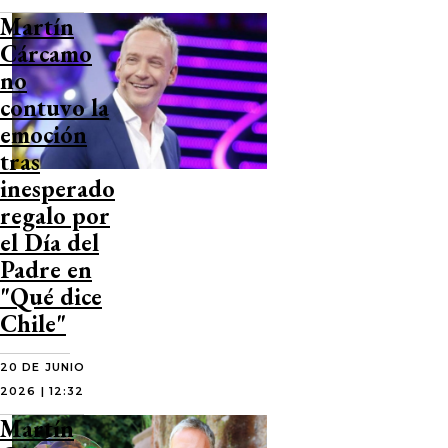
Martín
Cárcamo
no
contuvo la
emoción
tras
inesperado
regalo por
el Día del
Padre en
"Qué dice
Chile"
20 DE JUNIO
2026 | 12:32
Martín