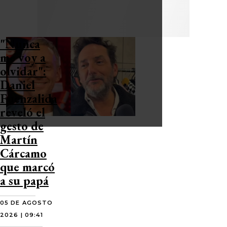
"Nunca
me voy a
olvidar":
Daniel
Fuenzalida
reveló el
gesto de
Martín
Cárcamo
que marcó
a su papá
05 DE AGOSTO
2026 | 09:41