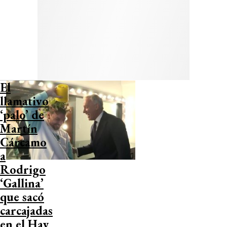
El
llamativo
‘palo’ de
Martín
Cárcamo
a
Rodrigo
‘Gallina’
que sacó
carcajadas
en el Hay