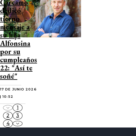
Cárcamo
dedicó
tierno
mensaje a
su hija
Alfonsina
por su
cumpleaños
22: "Así te
soñé"
17 DE JUNIO 2026
| 10:52
1
2
3
4