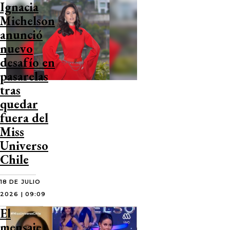
Ignacia
Michelson
anunció
nuevo
desafío en
pasarelas
tras
quedar
fuera del
Miss
Universo
Chile
18 DE JULIO
2026 | 09:09
El
mensaje