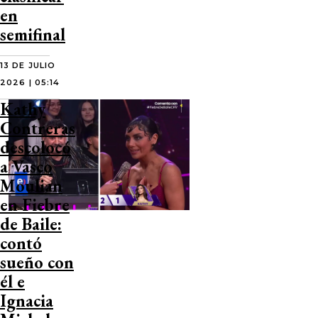
en
semifinal
13 DE JULIO
2026 | 05:14
Kathy
Contreras
descolocó
a Vasco
Moulian
en Fiebre
de Baile:
contó
sueño con
él e
Ignacia