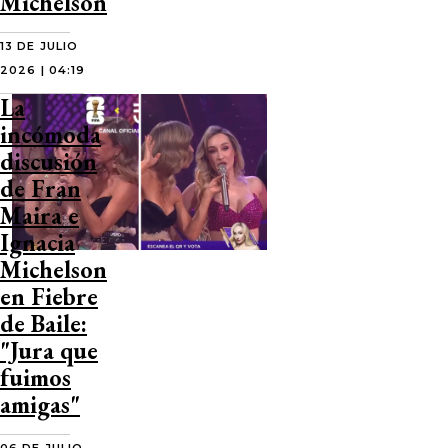
Michelson
13 DE JULIO
2026 | 04:19
La
incómoda
discusión
de Fran
Maira e
Ignacia
Michelson
en Fiebre
de Baile:
"Jura que
fuimos
amigas"