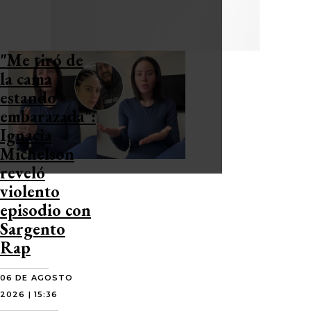
"Me tiró de
la cama
estando
embarazada":
Ignacia
Michelson
reveló
violento
episodio con
Sargento
Rap
06 DE AGOSTO
2026 | 15:36