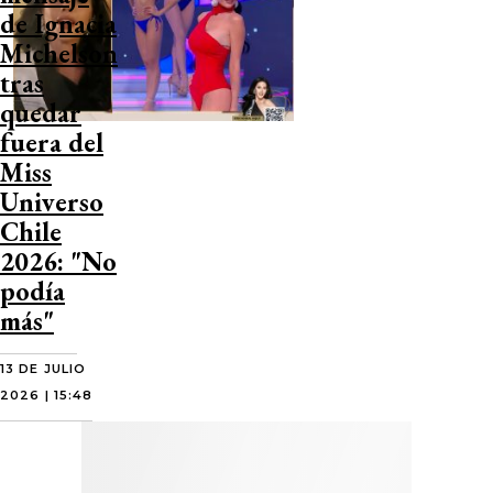
de Ignacia
Michelson
tras
quedar
fuera del
Miss
Universo
Chile
2026: "No
podía
más"
13 DE JULIO
2026 | 15:48