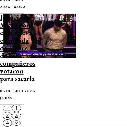
06 DE JULIO
2026 | 04:40
Ignacia
Michelson
es la nueva
eliminada
de Fiebre
de Baile: sus
compañeros
votaron
para sacarla
06 DE JULIO 2026
| 01:49
1
2
3
4