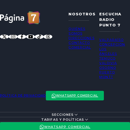
NOSOTROS
ESCUCHA
RADIO
PUNTO 7
QUIÉNES
SOMOS
DIRECCIONES
VALPARAÍSO
CONTACTO
CONCEPCIÓN
COMERCIAL
LOS
ÁNGELES
TEMUCO
VALDIVIA
OSORNO
PUERTO
MONTT
POLÍTICA DE PRIVACIDAD
WHATSAPP COMERCIAL
SECCIONES
ENTREVISTAS
TARIFAS Y POLÍTICAS
ACTUALIDAD
POLÍTICA DE PRIVACIDAD
WHATSAPP COMERCIAL
ENTRETENCIÓN